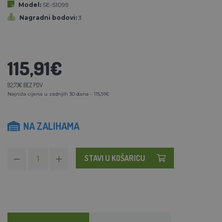
Model:
SE-51099
Nagradni bodovi:
3
115,91€
92,73€ BEZ PDV
Najniža cijena u zadnjih 30 dana - 115,91€
NA ZALIHAMA
STAVI U KOŠARICU