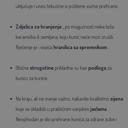
uključuje i unos tekućine iz poštene sočne prehrane.
Zdjelica za hranjenje
,
po mogućnosti neka teža
keramička ili zemljana, koju kunić neće moći srušiti.
Rješenje je i viseća
hranilica sa spremnikom
.
Obične
strugotine
prikladne su kao
podloga
za
kućicu za kuniće
Na kraju, ali ne manje važno, nabavite kvalitetno
sijeno
koje se skladišti u praktičnim vanjskim
jaslama
.
Neophodan je dio prehrane kunića za zdrave zube i