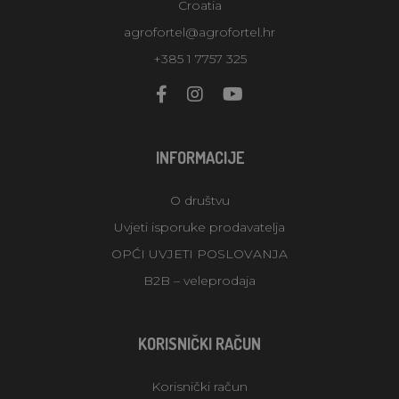
Croatia
agrofortel@agrofortel.hr
+385 1 7757 325
INFORMACIJE
O društvu
Uvjeti isporuke prodavatelja
OPĆI UVJETI POSLOVANJA
B2B – veleprodaja
KORISNIČKI RAČUN
Korisnički račun