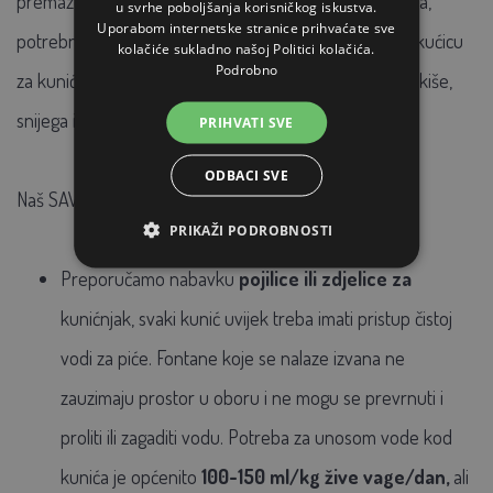
premazom. Za dulji vijek trajanja, kao i kod svakog drva,
u svrhe poboljšanja korisničkog iskustva.
Uporabom internetske stranice prihvaćate sve
potrebno je obnoviti zaštitni premaz. Zatim postavite kućicu
kolačiće sukladno našoj Politici kolačića.
Podrobno
za kuniće na idealan način tako da bude zaštićena od kiše,
snijega i jake sunčeve svjetlosti
PRIHVATI SVE
ODBACI SVE
Naš SAVJET za dodatne kupovine:
PRIKAŽI PODROBNOSTI
Preporučamo nabavku
pojilice ili zdjelice
za
kunićnjak, svaki kunić uvijek treba imati pristup čistoj
vodi za piće. Fontane koje se nalaze izvana ne
zauzimaju prostor u oboru i ne mogu se prevrnuti i
proliti ili zagaditi vodu. Potreba za unosom vode kod
kunića je općenito
100-150 ml/kg žive vage/dan,
ali