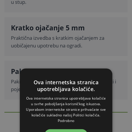
u stup.
Kratko ojačanje 5 mm
Praktična izvedba s kratkim ojačanjem za
uobičajenu upotrebu na ogradi.
Pakiranje ili komadno
Pakiranje sadrži 25 kom, a moguće je naručiti i
Ova internetska stranica
upotrebljava kolačiće.
pojedinačne komade.
Ova internetska stranica upotrebljava kolačiće
u svrhe poboljšanja korisničkog iskustva.
Uporabom internetske stranice prihvaćate sve
DETALJAN OPIS
kolačiće sukladno našoj Politici kolačića.
Sakrij
Podrobno