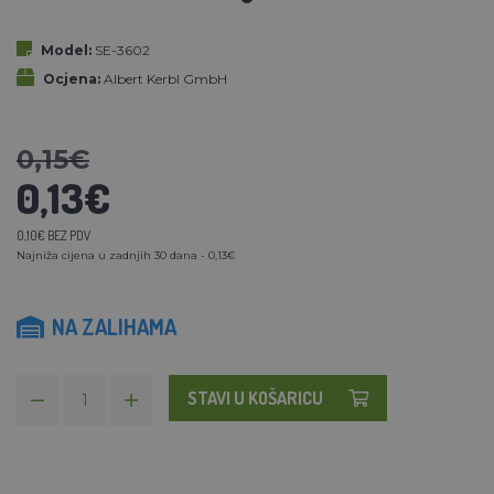
Model:
SE-3602
Ocjena:
Albert Kerbl GmbH
0,15€
0,13€
0,10€ BEZ PDV
Najniža cijena u zadnjih 30 dana - 0,13€
NA ZALIHAMA
STAVI U KOŠARICU