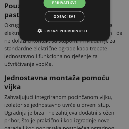
PRIHVATI SVE
Pouzdano vođenje električnog
pastira
ODBACI SVE
Okrugli izolator služi za pričvršćivanje vodiča
PRIKAŽI PODROBNOSTI
električnog pastira tako da je pravilno vođen i da
ne dolazi u kontakt sa stupom. Prikladan je za
standardne električne ograde kada trebate
jednostavno i funkcionalno rješenje za
učvršćivanje vodiča.
Jednostavna montaža pomoću
vijka
Zahvaljujući integriranom pocinčanom vijku,
izolator se jednostavno uvrće u drveni stup.
Ugradnja je brza i ne zahtijeva dodatni složen
pribor, što je praktično i kod izgradnje nove
ograde i kod popravaka postojećeg ogradnog