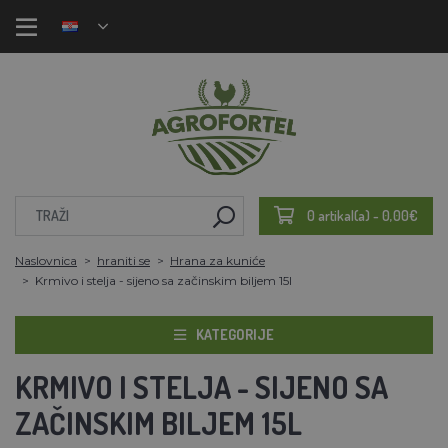
0 artikal(a) - 0,00€
Naslovnica
hraniti se
Hrana za kuniće
Krmivo i stelja - sijeno sa začinskim biljem 15l
KATEGORIJE
KRMIVO I STELJA - SIJENO SA
ZAČINSKIM BILJEM 15L