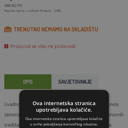
1,86€ BEZ PDV
Najniža cijena u zadnjih 30 dana - 2,33€
TRENUTNO NEMAMO NA SKLADIŠTU
Proizvod se više ne proizvodi.
OPIS
SAVJETOVANJE
Ova internetska stranica
Livadno sijeno sa začinskim biljem - stelja i hrana za kuniće,
upotrebljava kolačiće.
zamorce, hrčke i druge glodavce. Sijeno
je jedan od osnovnih
Ova internetska stranica upotrebljava kolačiće
sredstava za uzgoj kunića, zamoraca i ostalih glodavaca.
u svrhe poboljšanja korisničkog iskustva.