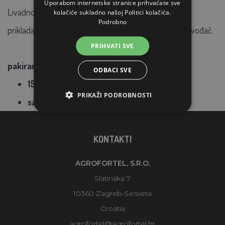
Uporabom internetske stranice prihvaćate sve
Livadno sijeno sa začinskim biljem
prirodna je
stelja
i
kolačiće sukladno našoj Politici kolačića.
Podrobno
prikladan
dodatak hrani
za vašeg ljubimca. Češki proizvođač.
PRIHVATI SVE
pakiranje:
ODBACI SVE
15 l
PRIKAŽI PODROBNOSTI
sa biljem
KONTAKTI
AGROFORTEL, S.R.O.
Slatinska 7
10360 Zagreb-Sesvete
Croatia
agrofortel@agrofortel.hr