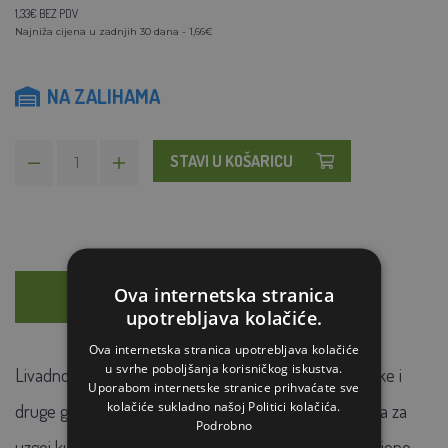
1,33€ BEZ PDV
Najniža cijena u zadnjih 30 dana - 1,66€
NA ZALIHAMA
STAVI U KOŠARICU
Ova internetska stranica
OPIS
SAVJETOVANJE
upotrebljava kolačiće.
Ova internetska stranica upotrebljava kolačiće
u svrhe poboljšanja korisničkog iskustva.
Livadno sijeno - stelja i hrana za kuniće, zamorce, hrčke i
Uporabom internetske stranice prihvaćate sve
kolačiće sukladno našoj Politici kolačića.
druge glodavce. Sijeno je jedan od osnovnih sredstava za
Podrobno
uzgoj kunića, zamoraca i drugih glodavaca. Livadsko sijeno