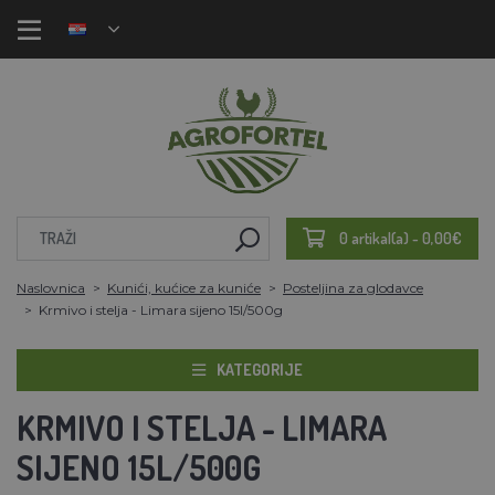
0 artikal(a) - 0,00€
Naslovnica
Kunići, kućice za kuniće
Posteljina za glodavce
Krmivo i stelja - Limara sijeno 15l/500g
KATEGORIJE
KRMIVO I STELJA - LIMARA
SIJENO 15L/500G