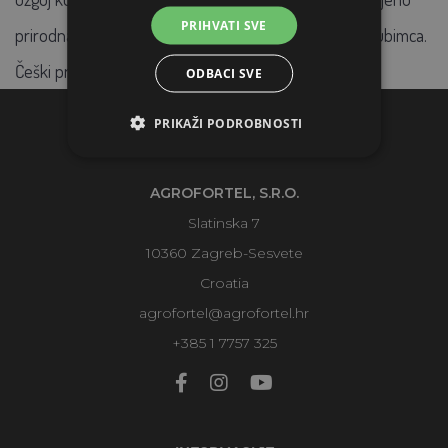
PRIHVATI SVE
prirodna je stelja i prikladan dodatak hrani za vašeg ljubimca.
Češki proizvođač.
ODBACI SVE
PRIKAŽI PODROBNOSTI
KONTAKTI
AGROFORTEL, S.R.O.
Slatinska 7
10360 Zagreb-Sesvete
Croatia
agrofortel@agrofortel.hr
+385 1 7757 325