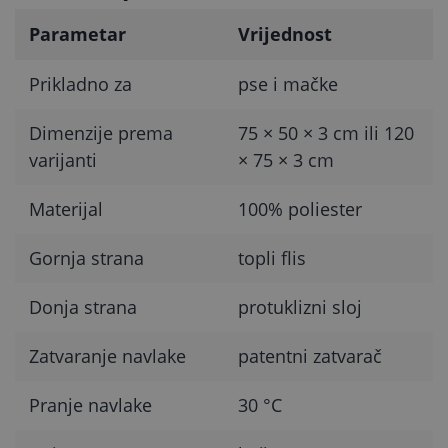
Parametar
Vrijednost
Prikladno za
pse i mačke
Dimenzije prema
75 × 50 × 3 cm ili 120
varijanti
× 75 × 3 cm
Materijal
100% poliester
Gornja strana
topli flis
Donja strana
protuklizni sloj
Zatvaranje navlake
patentni zatvarač
Pranje navlake
30 °C