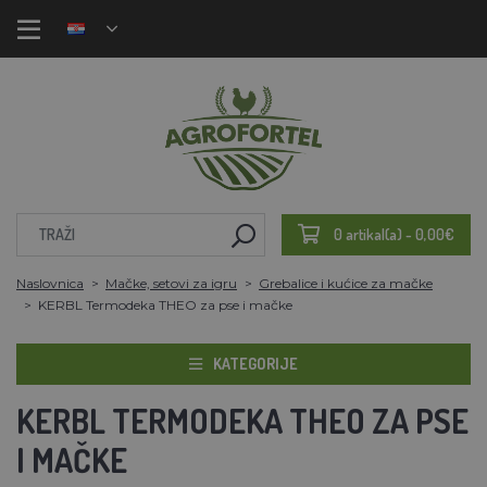
0 artikal(a) - 0,00€
Naslovnica
Mačke, setovi za igru
Grebalice i kućice za mačke
KERBL Termodeka THEO za pse i mačke
KATEGORIJE
KERBL TERMODEKA THEO ZA PSE
I MAČKE