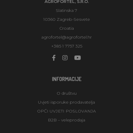
AGROFORTEL, S.R.O.
Slatinska 7
10360 Zagreb-Sesvete
Croatia
agrofortel@agrofortel.hr
+385 1 7757 325
INFORMACIJE
O društvu
Uvjeti isporuke prodavatelja
OPĆI UVJETI POSLOVANJA
B2B – veleprodaja