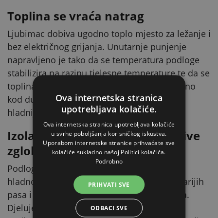
Toplina se vraća natrag
Ljubimac dobiva ugodno toplo mjesto za ležanje i
bez električnog grijanja. Unutarnje punjenje
napravljeno je tako da se temperatura podloge
stabilizira na razinu tjelesne temperature te da se
toplina reflektira natrag. U praksi je to korisno
Ova internetska stranica
kod duljeg ležanja kod kuće i pri odmoru u
upotrebljava kolačiće.
hladnijoj prostoriji.
Ova internetska stranica upotrebljava kolačiće
Izolacija od hladnoće za osjetljive
u svrhe poboljšanja korisničkog iskustva.
Uporabom internetske stranice prihvaćate sve
zglobove
kolačiće sukladno našoj Politici kolačića.
Podrobno
Podloga pomaže smanjiti pothlađivanje od
hladnog poda, što je posebno važno kod starijih
PRIHVATI SVE
pasa i mačaka s problemima sa zglobovima.
Djeluje kao izolacijski sloj između životinje i
ODBACI SVE