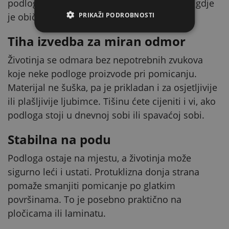
podloge. U praksi je idealna za hladan pod, gdje
PRIKAŽI PODROBNOSTI
je običan ležaj često nedovoljan.
Tiha izvedba za miran odmor
Životinja se odmara bez nepotrebnih zvukova
koje neke podloge proizvode pri pomicanju.
Materijal ne šuška, pa je prikladan i za osjetljivije
ili plašljivije ljubimce. Tišinu ćete cijeniti i vi, ako
podloga stoji u dnevnoj sobi ili spavaćoj sobi.
Stabilna na podu
Podloga ostaje na mjestu, a životinja može
sigurno leći i ustati. Protuklizna donja strana
pomaže smanjiti pomicanje po glatkim
površinama. To je posebno praktično na
pločicama ili laminatu.