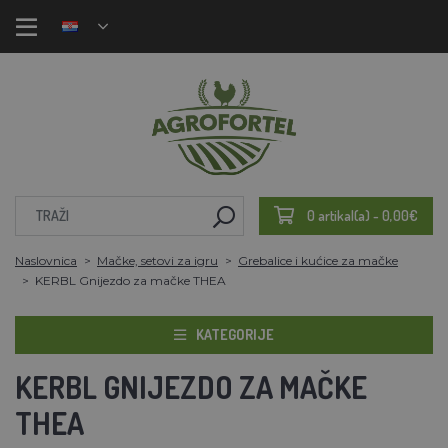
0 artikal(a) - 0,00€
Naslovnica
Mačke, setovi za igru
Grebalice i kućice za mačke
KERBL Gnijezdo za mačke THEA
KATEGORIJE
KERBL GNIJEZDO ZA MAČKE
THEA