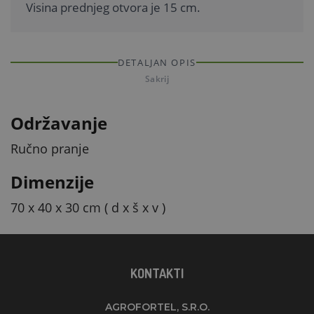
Visina prednjeg otvora je 15 cm.
DETALJAN OPIS
Sakrij
Održavanje
Ručno pranje
Dimenzije
70 x 40 x 30 cm ( d x š x v )
KONTAKTI
AGROFORTEL, S.R.O.