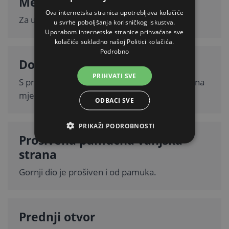
Mekana plišana podstava
Ova internetska stranica upotrebljava kolačiće
Za ugodno ušuškavanje.
u svrhe poboljšanja korisničkog iskustva.
Uporabom internetske stranice prihvaćate sve
kolačiće sukladno našoj Politici kolačića.
Podrobno
Donja strana
PRIHVATI SVE
S protukliznom obradom pomaže da ostane na
mjestu.
ODBACI SVE
PRIKAŽI PODROBNOSTI
Prošivena pamučna vanjska
strana
Gornji dio je prošiven i od pamuka.
Prednji otvor