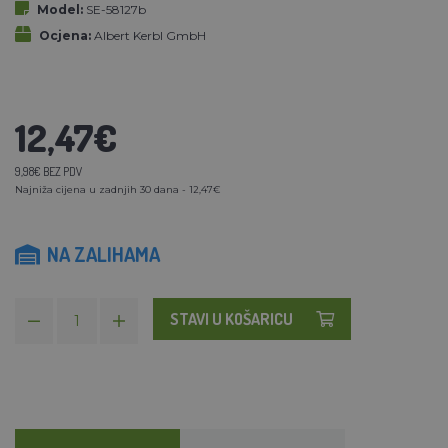
Model:
SE-58127b
Ocjena:
Albert Kerbl GmbH
12,47€
9,98€ BEZ PDV
Najniža cijena u zadnjih 30 dana - 12,47€
NA ZALIHAMA
STAVI U KOŠARICU