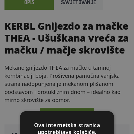
OPIS
SAVJETOVANJE
KERBL Gnijezdo za mačke
THEA
- Ušuškana vreća za
mačku / mačje skrovište
Mekano gnijezdo THEA za mačke u tamnoj
kombinaciji boja. Prošivena pamučna vanjska
strana nadopunjena je mekanom plišanom
podstavom i protukliznim dnom – idealno kao
mirno skrovište za odmor.
GLAVNE PREDNOSTI
Ova internetska stranica
upotrebljava kolačiće.