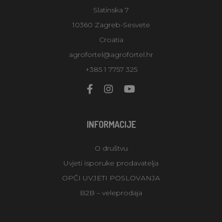
Slatinska 7
10360 Zagreb-Sesvete
Croatia
agrofortel@agrofortel.hr
+385 1 7757 325
INFORMACIJE
O društvu
Uvjeti isporuke prodavatelja
OPĆI UVJETI POSLOVANJA
B2B – veleprodaja