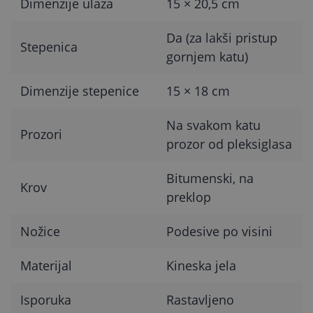
Dimenzije ulaza
15 × 20,5 cm
Da (za lakši pristup
Stepenica
gornjem katu)
Dimenzije stepenice
15 × 18 cm
Na svakom katu
Prozori
prozor od pleksiglasa
Bitumenski, na
Krov
preklop
Nožice
Podesive po visini
Materijal
Kineska jela
Isporuka
Rastavljeno