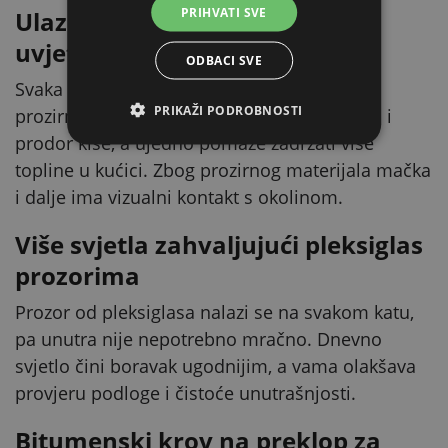
PRIHVATI SVE
Ulazi zaštićeni od vremenskih
uvjeta
ODBACI SVE
Svaka od 2 vrata opremljena su uklonjivom
PRIKAŽI PODROBNOSTI
prozirnom zavjesom. Ona smanjuje propuh i
prodor kiše, a ujedno pomaže zadržati više
topline u kućici. Zbog prozirnog materijala mačka
i dalje ima vizualni kontakt s okolinom.
Više svjetla zahvaljujući pleksiglas
prozorima
Prozor od pleksiglasa nalazi se na svakom katu,
pa unutra nije nepotrebno mračno. Dnevno
svjetlo čini boravak ugodnijim, a vama olakšava
provjeru podloge i čistoće unutrašnjosti.
Bitumenski krov na preklop za