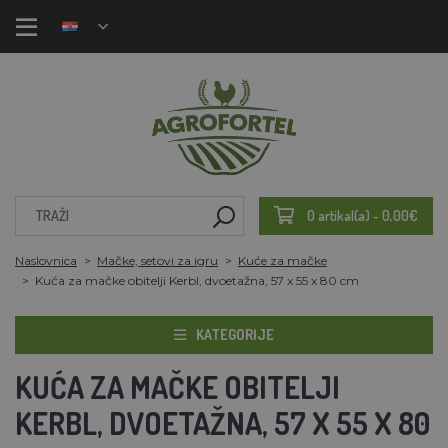
0 artikal(a) - 0,00€
Naslovnica
Mačke, setovi za igru
Kuće za mačke
Kuća za mačke obitelji Kerbl, dvoetažna, 57 x 55 x 80 cm
KATEGORIJE
KUĆA ZA MAČKE OBITELJI
KERBL, DVOETAŽNA, 57 X 55 X 80