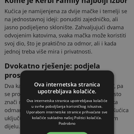
Kome je Kerbl Family najbolji izbor
Kućica je namijenjena za dvije mačke i temelji se
na jednostavnoj ideji: ponuditi zajedničko, ali
jasno podijeljeno sklonište. Zahvaljujući dvama
odvojenim katovima, svaka mačka može koristiti
svoj dio, što je praktično za odmor, ali i kada
jednoj treba više mira i privatnosti.
Dvokatno rješenje: podjela
prostora bez ometanja
Ova internetska stranica
Dva kata nisu povezana kao prolazni „tunel“, pa
upotrebljava kolačiće.
se prostor prirodno razdvaja. U praksi to često
Ova internetska stranica upotrebljava kolačiće
znači mirniji suživot (primjerice, jedna mačka
u svrhe poboljšanja korisničkog iskustva.
odmara dolje, a druga odabere gornji kat). Kućica
Uporabom internetske stranice prihvaćate sve
uključuje i stepenicu za lakši pristup gornjem
kolačiće sukladno našoj Politici kolačića.
Podrobno
dijelu.