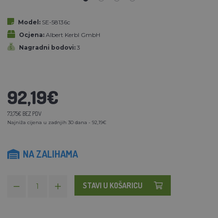
Model:
SE-58136c
Ocjena:
Albert Kerbl GmbH
Nagradni bodovi:
3
92,19€
73,75€ BEZ PDV
Najniža cijena u zadnjih 30 dana - 92,19€
NA ZALIHAMA
STAVI U KOŠARICU