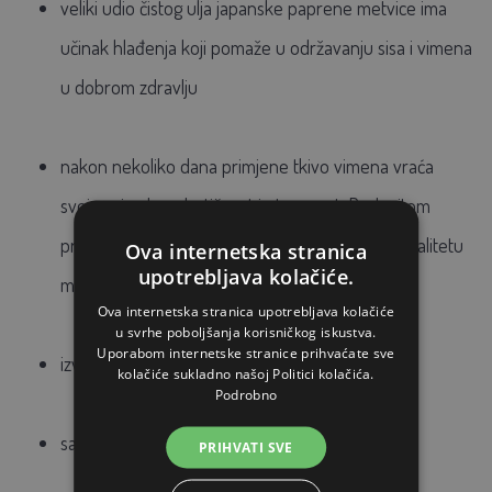
veliki udio čistog ulja japanske paprene metvice ima
učinak hlađenja koji pomaže u održavanju sisa i vimena
u dobrom zdravlju
nakon nekoliko dana primjene tkivo vimena vraća
svoju prirodnu elastičnost i otpornost. Redovitom
primjenom održava zdravo vime i poboljšava kvalitetu
Ova internetska stranica
upotrebljava kolačiće.
mlijeka
Ova internetska stranica upotrebljava kolačiće
u svrhe poboljšanja korisničkog iskustva.
Uporabom internetske stranice prihvaćate sve
izvrstan je i za masažu zglobova, mišića i tetiva
kolačiće sukladno našoj Politici kolačića.
Podrobno
sadrži 35% čistog ulja paprene metvice
PRIHVATI SVE