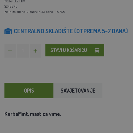
13,36€ BEZ PDV
33,40€/L
Najniža cijena u zadnjih 30 dana - 16,70€
CENTRALNO SKLADIŠTE (OTPREMA 5-7 DANA)
STAVI U KOŠARICU
OPIS
SAVJETOVANJE
KerbaMint, mast za vime.