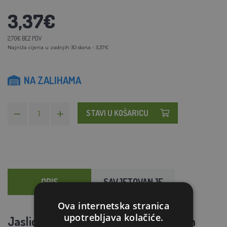
3,37€
2,70€ BEZ PDV
Najniža cijena u zadnjih 30 dana - 3,37€
NA ZALIHAMA
STAVI U KOŠARICU
OPIS
SAVJETOVANJE
Ova internetska stranica
upotrebljava kolačiće.
Jaslice za sijeno, za kuniće, sa bočnim