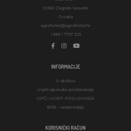
10360 Zagreb-Sesvete
Croatia
agrofortel@agrofortel.hr
+385 1 7757 325
INFORMACIJE
O društvu
Uvjeti isporuke prodavatelja
OPĆI UVJETI POSLOVANJA
B2B – veleprodaja
KORISNIČKI RAČUN