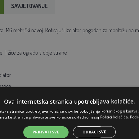
SAVJETOVANJE
ata. M6 metrički navoj. Rotirajući izolator pogodan za montažu na 
 ili žice za ogradu s obje strane
olator
matice
mm
Ova internetska stranica upotrebljava kolačiće.
etska stranica upotrebljava kolačiće u svrhe poboljšanja korisničkog iskustv
rnetske stranice prihvaćate sve kolačiće sukladno našoj Politici kolačića.
Podr
PRIHVATI SVE
ODBACI SVE