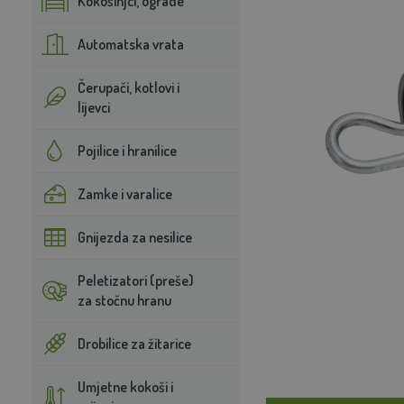
Kokošinjci, ograde
Automatska vrata
Čerupači, kotlovi i
lijevci
Pojilice i hranilice
Zamke i varalice
Gnijezda za nesilice
Peletizatori (preše)
za stočnu hranu
Drobilice za žitarice
Umjetne kokoši i