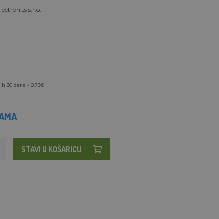
ectronics s.r.o.
ih 30 dana - 0,73€
HAMA
STAVI U KOŠARICU