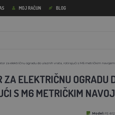
AS
MOJ RAČUN
BLOG
ator za električnu ogradu do ulaznih vrata, rotirajući s M6 metričkim navojem
R ZA ELEKTRIČNU OGRADU D
UĆI S M6 METRIČKIM NAVO
Model:
FE-812