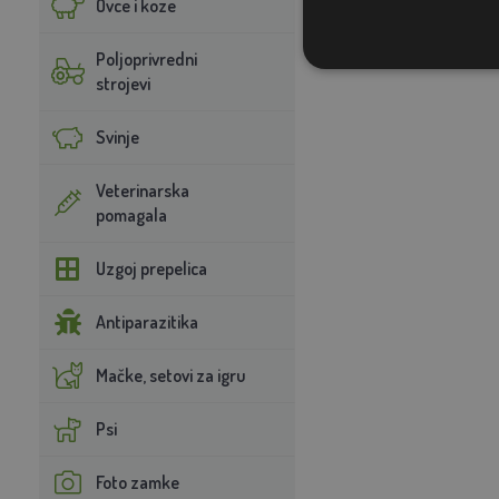
Ovce i koze
Poljoprivredni
strojevi
Svinje
Veterinarska
pomagala
Uzgoj prepelica
Antiparazitika
Mačke, setovi za igru
Psi
Foto zamke