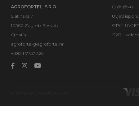
AGROFORTEL, S.R.O.
O društvu
Slatinska 7
Uvjeti ispor
10360 Zagreb-Sesvete
OPĆI UVJE
Croatia
B2B – velep
agrofortel@agrofortel.hr
+385 1 7757 325
© 2026 AGROFORTEL.HR