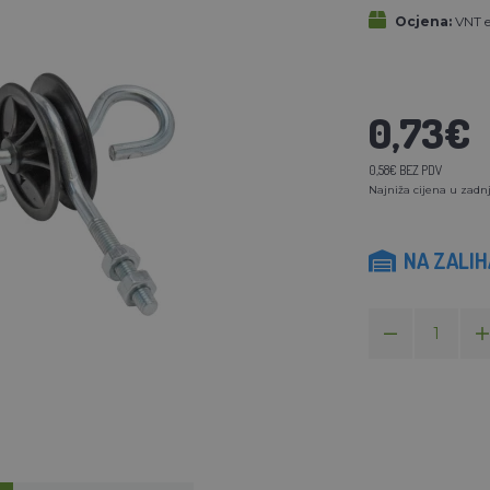
Ocjena:
VNT el
0,73€
0,58€ BEZ PDV
Najniža cijena u zadnj
NA ZALI