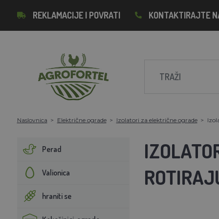
REKLAMACIJE I POVRATI
KONTAKTIRAJTE N
Naslovnica
Električne ograde
Izolatori za električne ograde
Izol
IZOLATO
Perad
ROTIRAJ
Valionica
hraniti se