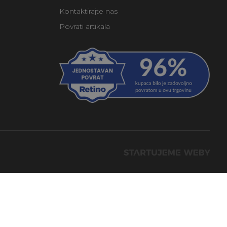
Kontaktirajte nas
Povrati artikala