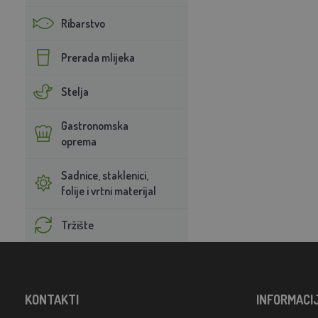
Ribarstvo
Prerada mlijeka
Stelja
Gastronomska
oprema
Sadnice, staklenici,
folije i vrtni materijal
Tržište
KONTAKTI
INFORMACI