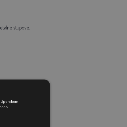
metalne stupove.
a. Uporabom
obno