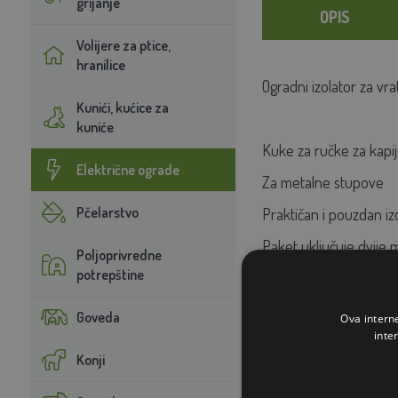
grijanje
OPIS
Volijere za ptice,
hranilice
Ogradni izolator za vr
Kunići, kućice za
kuniće
Kuke za ručke za kapije
Električne ograde
Za metalne stupove
Pčelarstvo
Praktičan i pouzdan iz
Paket uključuje dvije 
Poljoprivredne
potrepštine
Dužina navoja je 30 
Pocinčano
Goveda
Ova intern
inte
Konji