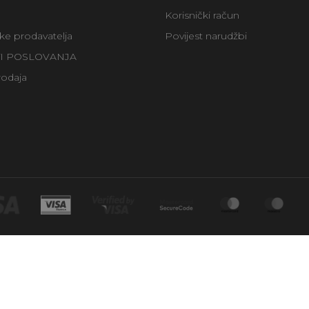
Korisnički račun
uke prodavatelja
Povijest narudžbi
TI POSLOVANJA
rodaja