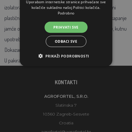
Uporabom internetske stranice prihvaćate sve
izolatora osigurava metalna jezgra koja je u cijeloj dužini
kolačiće sukladno našoj Politici kolačića.
Podrobno
plastična. Navoj je čvrst debljine 6 mm. Tri ušice za odkapanje
PRIHVATI SVE
jamče otpornost na vlagu. Pogodan je za kontinuiranu, kutnu
upotrebu, ali i za početak ograđivanja.
ODBACI SVE
Dokazano dugogodišnjom upotrebom na terenu!
PRIKAŽI PODROBNOSTI
U pakiranju 25 komada.
KONTAKTI
AGROFORTEL, S.R.O.
Slatinska 7
10360 Zagreb-Sesvete
Croatia
agrofortel@agrofortel.hr