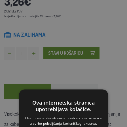
3,26€
2,61€ BEZ PDV
Najniža cijena u zadnjih 30 dana - 3,26€
NA ZALIHAMA
STAVI U KOŠARICU
OPIS
SAVJETOVANJE
Ova internetska stranica
upotrebljava kolačiće.
Visokokvalitetni plastični izolator s UV zaštitom namijenjen je
Ova internetska stranica upotrebljava kolačiće
za kabele i trake do 12 mm. Visoku čvrstoću i izdržljivost
u svrhe poboljšanja korisničkog iskustva.