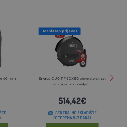
Besplatan prijevoz
rine 40 mm
Energy DUO RF EDX150 generatorski set
s daljinskim upravljač...
514,42€
ŠTE
CENTRALNO SKLADIŠTE
)
(OTPREMA 5-7 DANA)