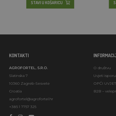
STAVI U KOŠARICU
S
KONTAKTI
INFORMACI
AGROFORTEL, S.R.O.
O društvu
Slatinska 7
Uvjeti ispor
10360 Zagreb-Sesvete
OPĆI UVJE
Croatia
B2B – velep
agrofortel@agrofortel.hr
+385 1 7757 325