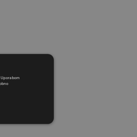
a. Uporabom
obno