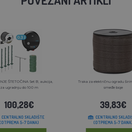
NJE ŠTETOČINA Set B, aukcija,
Traka za električnu ogradu ši
za ugradnju do 100 m
smeđe boje
100,28€
39,83€
CENTRALNO SKLADIŠTE
CENTRALNO SKLADI
(OTPREMA 5-7 DANA)
(OTPREMA 5-7 DANA