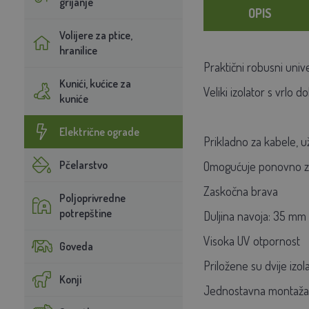
grijanje
OPIS
Volijere za ptice,
hranilice
Praktični robusni univ
Kunići, kućice za
Veliki izolator s vrlo
kuniće
Električne ograde
Prikladno za kabele, 
Pčelarstvo
Omogućuje ponovno za
Zaskočna brava
Poljoprivredne
potrepštine
Duljina navoja: 35 mm
Visoka UV otpornost
Goveda
Priložene su dvije izo
Konji
Jednostavna montaža