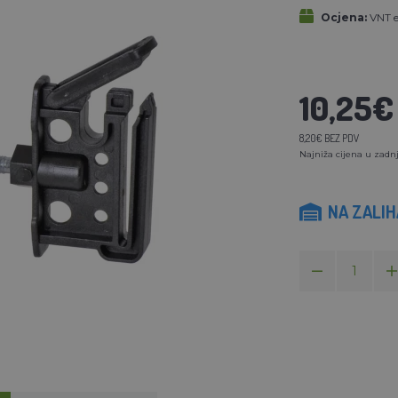
Ocjena:
VNT el
10,25€
8,20€ BEZ PDV
Najniža cijena u zadnj
NA ZALI