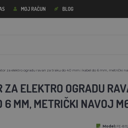
AS
MOJ RAČUN
BLOG
ator za elektro ogradu ravan za traku do 40 mm i kabel do 6 mm, metrički na
R ZA ELEKTRO OGRADU RAVA
 6 MM, METRIČKI NAVOJ M6
Model:
FE-811