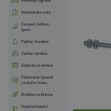
Kokošinjci, ograde
Automatska vrata
Čerupači, kotlovi i
lijevci
Pojilice i hranilice
Zamke i varalice
Gnijezda za nesilice
Peletizatori (preše)
za stočnu hranu
Drobilice za žitarice
Umjetne kokoši i