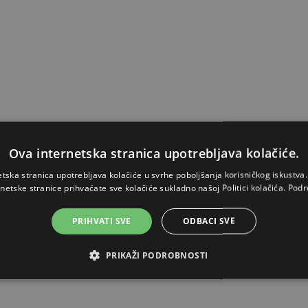
Ova internetska stranica upotrebljava kolačiće.
etska stranica upotrebljava kolačiće u svrhe poboljšanja korisničkog iskustv
rnetske stranice prihvaćate sve kolačiće sukladno našoj Politici kolačića.
Podr
PRIHVATI SVE
ODBACI SVE
PRIKAŽI PODROBNOSTI