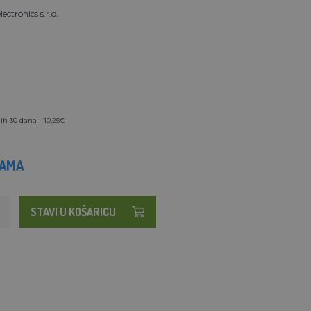
ectronics s.r.o.
ih 30 dana - 10,25€
HAMA
STAVI U KOŠARICU