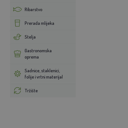
Ribarstvo
Prerada mlijeka
Stelja
Gastronomska
oprema
Sadnice, staklenici,
folije i vrtni materijal
Tržište