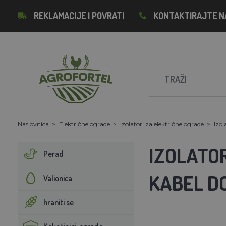
REKLAMACIJE I POVRATI
KONTAKTIRAJTE N
Naslovnica
Električne ograde
Izolatori za električne ograde
Izol
IZOLATO
Perad
KABEL DO
Valionica
hraniti se