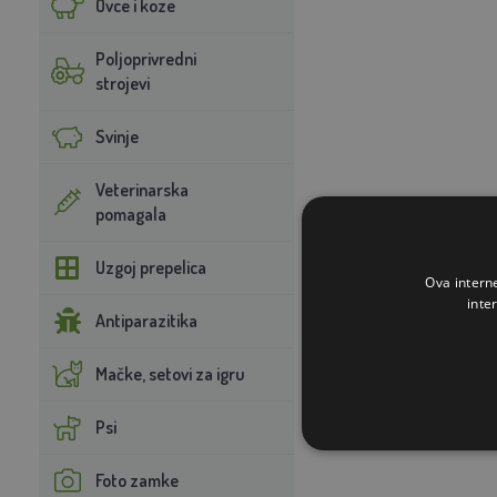
Ovce i koze
Poljoprivredni
strojevi
Svinje
Veterinarska
pomagala
Uzgoj prepelica
Ova intern
inte
Antiparazitika
Mačke, setovi za igru
Psi
Foto zamke