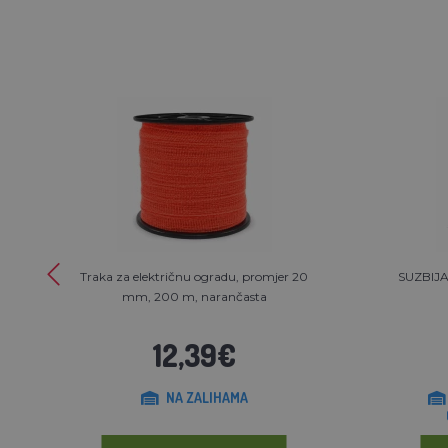
Traka za električnu ogradu, promjer 20
SUZBIJA
mm, 200 m, narančasta
12,39€
NA ZALIHAMA