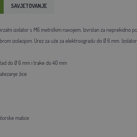
SAVJETOVANJE
erzalni izolator s M6 metričkim navojem. Izvrstan za neprekidno pos
 dobrom izolacijom. Urez za uže za elektroogradu do Ø 6 mm. Izolat
užad do Ø 6 mm i trake do 40 mm
tezanje žice
latorske matice