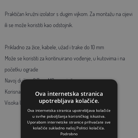
Praktičan kružni izolator s dugim vijkom. Za montažu na cijevi
ili se može koristiti kao odstojnik.
Prikladno za žice, kabele, užad i trake do 10 mm
Može se koristiti za kontinuirano vođenje, u kutovima i na
početku ograde
Navoj dužine 9,7 cm M6 - pocinčan
Korisna duljina niti 7,4 cm
Ova internetska stranica
upotrebljava kolačiće.
Visoka UV otpornost
Ova internetska stranica upotrebljava kolačiće
u svrhe poboljšanja korisničkog iskustva.
Uporabom internetske stranice prihvaćate sve
kolačiće sukladno našoj Politici kolačića.
Podrobno