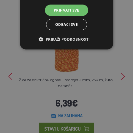
POVEZANI ARTIKLI
PRIHVATI SVE
ODBACI SVE
PRIKAŽI PODROBNOSTI
Žica za električnu ogradu, promjer 2 mm, 250 m, žuto-
naranča...
6,39€
NA ZALIHAMA
STAVI U KOŠARICU