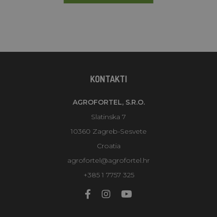
KONTAKTI
AGROFORTEL, S.R.O.
Slatinska 7
10360 Zagreb-Sesvete
Croatia
agrofortel@agrofortel.hr
+385 1 7757 325