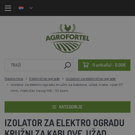
0 artikal(a) - 0,00€
Naslovnica
Električne ograde
Izolatori za električne ograde
Izolator za elektro ogradu kružni za kablove, užad, trake, vijak 97
mm, metrički navoj M6 - 10 kom.
KATEGORIJE
IZOLATOR ZA ELEKTRO OGRADU
KRUŽNI ZA KABLOVE, UŽAD,