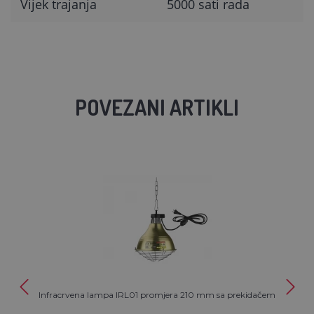
Vijek trajanja
5000 sati rada
POVEZANI ARTIKLI
Infracrvena lampa IRL01 promjera 210 mm sa prekidačem