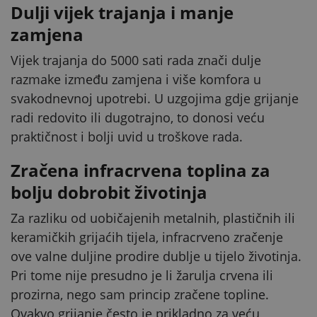
Dulji vijek trajanja i manje
zamjena
Vijek trajanja do 5000 sati rada znači dulje
razmake između zamjena i više komfora u
svakodnevnoj upotrebi. U uzgojima gdje grijanje
radi redovito ili dugotrajno, to donosi veću
praktičnost i bolji uvid u troškove rada.
Zračena infracrvena toplina za
bolju dobrobit životinja
Za razliku od uobičajenih metalnih, plastičnih ili
keramičkih grijaćih tijela, infracrveno zračenje
ove valne duljine prodire dublje u tijelo životinja.
Pri tome nije presudno je li žarulja crvena ili
prozirna, nego sam princip zračene topline.
Ovakvo grijanje često je prikladno za veću