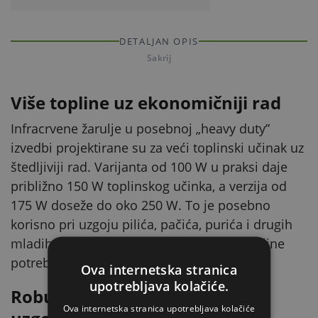
DETALJAN OPIS
Sakrij
Više topline uz ekonomičniji rad
Infracrvene žarulje u posebnoj „heavy duty”
izvedbi projektirane su za veći toplinski učinak uz
štedljiviji rad. Varijanta od 100 W u praksi daje
približno 150 W toplinskog učinka, a verzija od
175 W doseže do oko 250 W. To je posebno
korisno pri uzgoju pilića, pačića, purića i drugih
mladih životinja, gdje je pouzdan izvor topline
potreban kroz dulje vrijeme.
Ova internetska stranica
upotrebljava kolačiće.
Robusna izvedba za uvjete u
Ova internetska stranica upotrebljava kolačiće