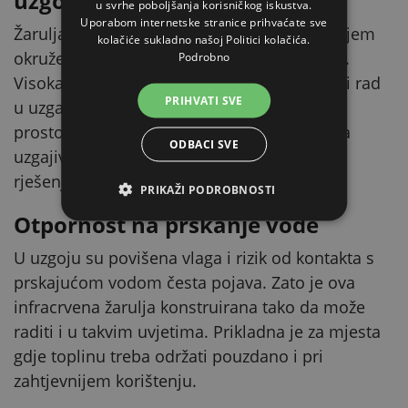
uzgoju
u svrhe poboljšanja korisničkog iskustva.
Uporabom internetske stranice prihvaćate sve
Žarulja PAR38 izrađena je za rad u zahtjevnijem
kolačiće sukladno našoj Politici kolačića.
okruženju, gdje se obične žarulje brže troše.
Podrobno
Visoka izdržljivost pomaže podnijeti redoviti rad
PRIHVATI SVE
u uzgajalištima, kokošinjcima i drugim
prostorima za životinje. Praktičan je izbor za
ODBACI SVE
uzgajivače koji traže funkcionalno i otporno
rješenje.
PRIKAŽI PODROBNOSTI
Otpornost na prskanje vode
U uzgoju su povišena vlaga i rizik od kontakta s
prskajućom vodom česta pojava. Zato je ova
infracrvena žarulja konstruirana tako da može
raditi i u takvim uvjetima. Prikladna je za mjesta
gdje toplinu treba održati pouzdano i pri
zahtjevnijem korištenju.