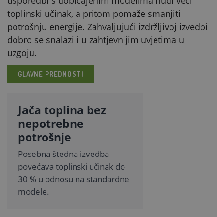
usporedbi s uobičajenim modelima nudi veći
toplinski učinak, a pritom pomaže smanjiti
potrošnju energije. Zahvaljujući izdržljivoj izvedbi
dobro se snalazi i u zahtjevnijim uvjetima u
uzgoju.
GLAVNE PREDNOSTI
Jača toplina bez
nepotrebne
potrošnje
Posebna štedna izvedba
povećava toplinski učinak do
30 % u odnosu na standardne
modele.