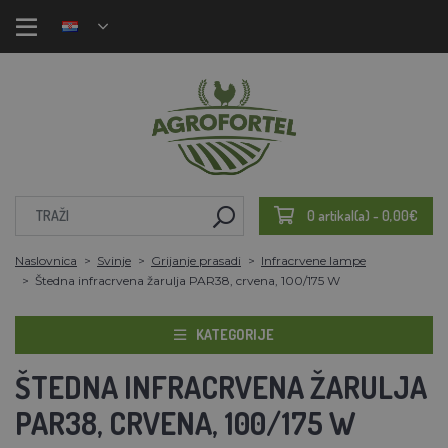
0 artikal(a) - 0,00€
Naslovnica
Svinje
Grijanje prasadi
Infracrvene lampe
Štedna infracrvena žarulja PAR38, crvena, 100/175 W
KATEGORIJE
ŠTEDNA INFRACRVENA ŽARULJA
PAR38, CRVENA, 100/175 W