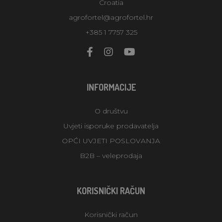
Croatia
agrofortel@agrofortel.hr
+385 1 7757 325
INFORMACIJE
O društvu
Uvjeti isporuke prodavatelja
OPĆI UVJETI POSLOVANJA
B2B – veleprodaja
KORISNIČKI RAČUN
Korisnički račun