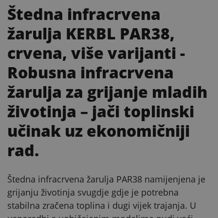
Štedna infracrvena
žarulja KERBL PAR38,
crvena, više varijanti
-
Robusna infracrvena
žarulja za grijanje mladih
životinja – jači toplinski
učinak uz ekonomičniji
rad.
Štedna infracrvena žarulja PAR38 namijenjena je
grijanju životinja svugdje gdje je potrebna
stabilna zračena toplina i dugi vijek trajanja. U