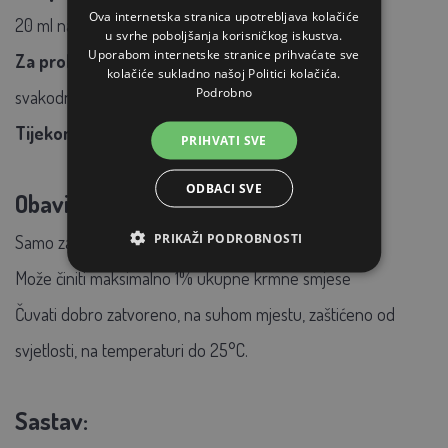
Ova internetska stranica upotrebljava kolačiće
20 ml na 1 litru vode za piće
u svrhe poboljšanja korisničkog iskustva.
Uporabom internetske stranice prihvaćate sve
Za probleme s jajima ili znakove nedostatka:
kolačiće sukladno našoj Politici kolačića.
Podrobno
svakodnevno tijekom najmanje 3 tjedna
Tijekom parenja i mitarenja:
2x tjedno
PRIHVATI SVE
ODBACI SVE
Obavijest:
PRIKAŽI PODROBNOSTI
Samo za perad
Može činiti maksimalno 1% ukupne krmne smjese
Čuvati dobro zatvoreno, na suhom mjestu, zaštićeno od
svjetlosti, na temperaturi do 25°C.
Sastav: