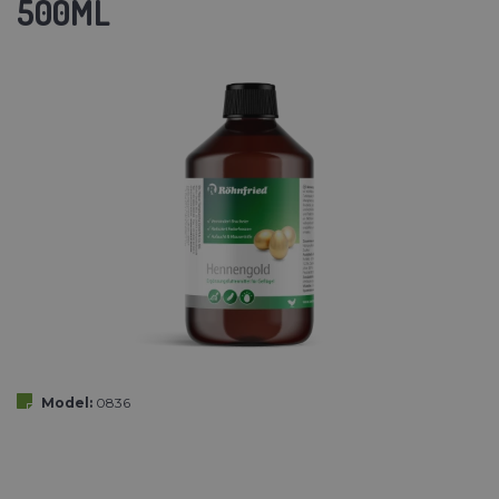
500ML
Model:
0836