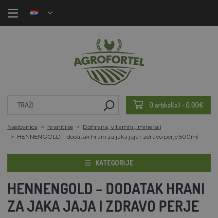
0 artikal(a) - 0,00€
Naslovnica
hraniti se
Dohrana, vitamini, minerali
HENNENGOLD – dodatak hrani za jaka jaja i zdravo perje 500ml
KATEGORIJE
HENNENGOLD – DODATAK HRANI
ZA JAKA JAJA I ZDRAVO PERJE