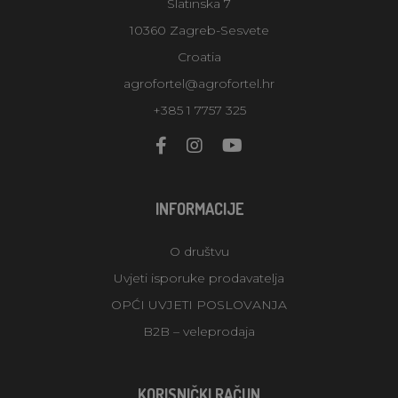
Slatinska 7
10360 Zagreb-Sesvete
Croatia
agrofortel@agrofortel.hr
+385 1 7757 325
INFORMACIJE
O društvu
Uvjeti isporuke prodavatelja
OPĆI UVJETI POSLOVANJA
B2B – veleprodaja
KORISNIČKI RAČUN