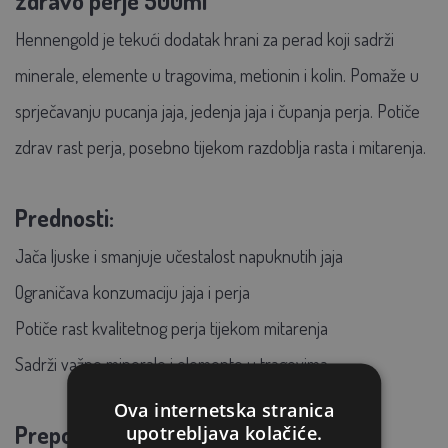
zdravo perje 500ml
Hennengold je tekući dodatak hrani za perad koji sadrži
minerale, elemente u tragovima, metionin i kolin.
Pomaže u
sprječavanju pucanja jaja, jedenja jaja i čupanja perja. Potiče
zdrav rast perja, posebno tijekom razdoblja rasta i mitarenja.
Prednosti:
Jača ljuske i smanjuje učestalost napuknutih jaja
Ograničava konzumaciju jaja i perja
Potiče rast kvalitetnog perja tijekom mitarenja
Sadrži važne minerale i elemente u tragovima
Ova internetska stranica
Preporučena doza:
upotrebljava kolačiće.