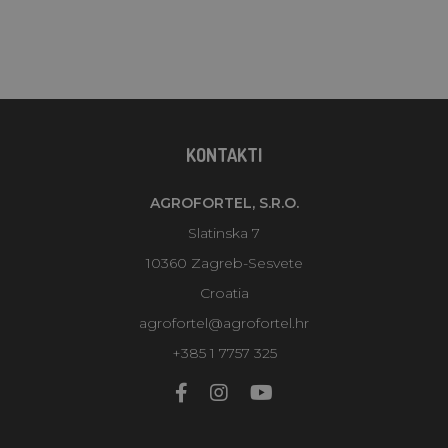
KONTAKTI
AGROFORTEL, S.R.O.
Slatinska 7
10360 Zagreb-Sesvete
Croatia
agrofortel@agrofortel.hr
+385 1 7757 325