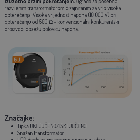
izuzetno brzim pokretanjem.
Ograda sa posebno
razvijenim transformatorom dizajniranim za vrlo visoka
opterećenja. Visoka vrijednost napona (10 000 V) pri
opterećenju od 500 Ω - konvencionalni konkurentski
proizvodi dosežu polovicu napona.
Značajke:
Tipka UKLJUČENO/ISKLJUČENO
Snažan transformator
LED diode za sigurnosno odbijanje udara