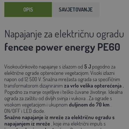
OPIS
SAVJETOVANJE
Napajanje za električnu ogradu
fencee power energy PE60
Visokoučinkovito napajanje s izlazom od
5 J
pogodno za
električne ograde opterećene vegetacijom. Visoki izlazni
napon od 12 500 V.
Snažna mrežasta ograda sa specifičnim
transformatorom
dizajniranim
za vrlo velika opterećenja
.
Pogodno za manje osjetljive i teško čuvane životinje. Idealna
ograda
za zaštitu od divljih svinja
i
vukova
. Za
ograde s
visokom vegetacijom
i ukupnom
duljinom do 70 km
.
ON/OFF i LED diode.
Snažno napajanje iz mreže za električnu ogradu s
napajanjem iz mreže
, koje ima električni impuls s