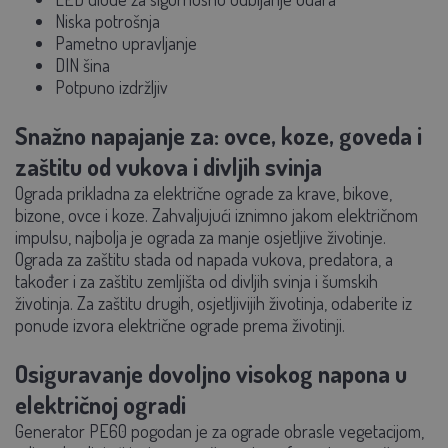
Niska potrošnja
Pametno upravljanje
DIN šina
Potpuno izdržljiv
Snažno napajanje za: ovce, koze, goveda i
zaštitu od vukova i divljih svinja
Ograda prikladna za električne ograde za krave, bikove,
bizone, ovce i koze. Zahvaljujući iznimno jakom električnom
impulsu, najbolja je ograda za manje osjetljive životinje.
Ograda za zaštitu stada od napada vukova, predatora, a
također i za zaštitu zemljišta od divljih svinja i šumskih
životinja. Za zaštitu drugih, osjetljivijih životinja, odaberite iz
ponude izvora električne ograde prema životinji.
Osiguravanje dovoljno visokog napona u
električnoj ogradi
Generator PE60 pogodan je za ograde obrasle vegetacijom,