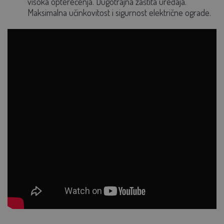
visoka opterećenja. Dugotrajna zaštita uređaja.
Maksimalna učinkovitost i sigurnost električne ograde.