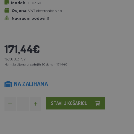
Model:
FE-0360
Ocjena:
VNT electronics s.r.o.
Nagradni bodovi:
5
171,44€
137,15€ BEZ PDV
Najniža cijena u zadnjih 30 dana - 171,44€
NA ZALIHAMA
STAVI U KOŠARICU