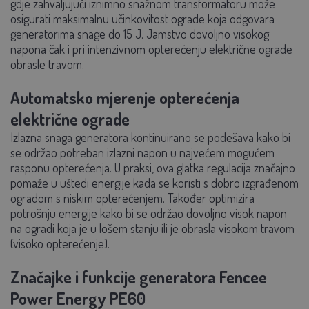
gdje zahvaljujući iznimno snažnom transformatoru može
osigurati maksimalnu učinkovitost ograde koja odgovara
generatorima snage do 15 J. Jamstvo dovoljno visokog
napona čak i pri intenzivnom opterećenju električne ograde
obrasle travom.
Automatsko mjerenje opterećenja
električne ograde
Izlazna snaga generatora kontinuirano se podešava kako bi
se održao potreban izlazni napon u najvećem mogućem
rasponu opterećenja. U praksi, ova glatka regulacija značajno
pomaže u uštedi energije kada se koristi s dobro izgrađenom
ogradom s niskim opterećenjem. Također optimizira
potrošnju energije kako bi se održao dovoljno visok napon
na ogradi koja je u lošem stanju ili je obrasla visokom travom
(visoko opterećenje).
Značajke i funkcije generatora Fencee
Power Energy PE60