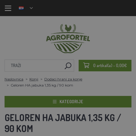
0 artikal(a) - 0,00€
Naslovnica
Konji
Dodaci hrani za konje
Geloren HA jabuka 1,35 kg / 90 kom
KATEGORIJE
GELOREN HA JABUKA 1,35 KG /
90 KOM