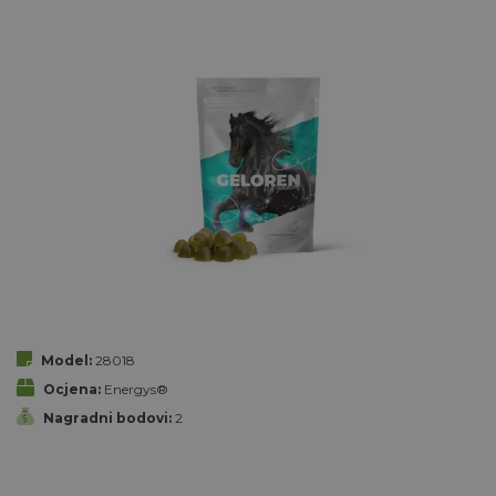
Model:
28018
Ocjena:
Energys®
Nagradni bodovi:
2