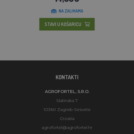
NA ZALIHAMA
STAVI U KOŠARICU
KONTAKTI
AGROFORTEL, S.R.O.
Slatinska 7
10360 Zagreb-Sesvete
Croatia
agrofortel@agrofortel.hr