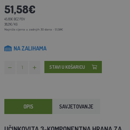
51,58€
45,65€ BEZ PDV
38,21€/KG
Najniža cijena u zadnjih 30 dana - 51,58€
NA ZALIHAMA
STAVI U KOŠARICU
OPIS
SAVJETOVANJE
UČINKOVITA 3-KOMPONENTNA HRANA ZA