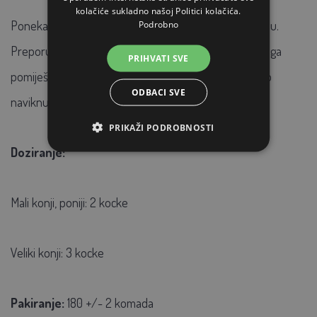
kolačiće sukladno našoj Politici kolačića.
Ponekad se konji trebaju naviknuti na želatinsku formu.
Podrobno
Preporučuje se Geloren narezati na manje komade ili ga
PRIHVATI SVE
pomiješati s nečim što konju odgovara. Obično se brzo
ODBACI SVE
naviknu i proizvod im postane omiljena poslastica.
PRIKAŽI PODROBNOSTI
Doziranje:
Mali konji, poniji: 2 kocke
Veliki konji: 3 kocke
Pakiranje:
180 +/- 2 komada