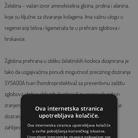
Želatina – važan izvor aminokiselina glicina, prolina i alanina,
koje su ključne za stvaranje kolagena. Ima važnu ulogu u
regeneraciji tetiva i ligamenata te u prehrani zglobova i
hrskavice.
Zglobna prehrana u obliku želatinskih kockica dizajnirana je
tako da uzgajivačima ponudi mogućnost preciznog doziranja
SYSADOA tvari (hondroprotektiva) za preventivnu zaštitu
zglobova i tetiva aktivnih životinja ili za oporavak nakon
zranjenja. U usporedbi s praškastim i tekućim oblicima je
Ova internetska stranica
upotrebljava kolačiće.
doziranje GelorenHA vrlo jednostavno, precizno i ne
Ova internetska stranica upotrebljava kolačiće
zahtijeva nikakva dodatna mjerenja.
u svrhe poboljšanja korisničkog iskustva.
Uporabom internetske stranice prihvaćate sve