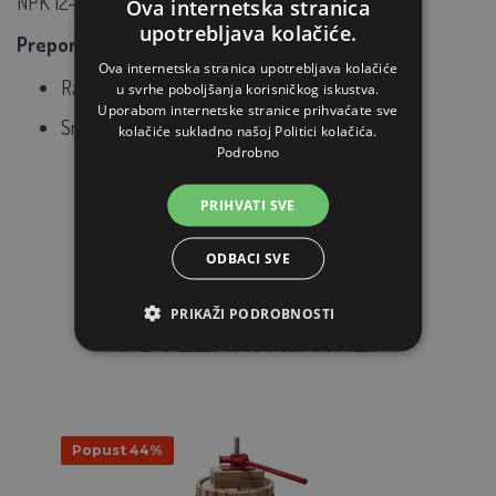
NPK 12-10-18 + 2,7% Mg + elementi u tragovima
Ova internetska stranica
upotrebljava kolačiće.
Preporučena doza:
Ova internetska stranica upotrebljava kolačiće
Rano proljeće:
20–70 g/m²
u svrhe poboljšanja korisničkog iskustva.
Uporabom internetske stranice prihvaćate sve
Sredina ljeta:
10–40 g/m²
kolačiće sukladno našoj Politici kolačića.
Podrobno
PRIHVATI SVE
ODBACI SVE
PRIKAŽI PODROBNOSTI
POVEZANI ARTIKLI
Popust 44%