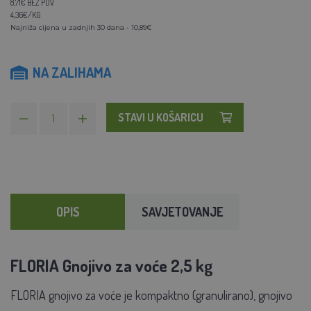
8,71€ BEZ PDV
4,36€/KG
Najniža cijena u zadnjih 30 dana - 10,89€
NA ZALIHAMA
STAVI U KOŠARICU
OPIS
SAVJETOVANJE
FLORIA Gnojivo za voće 2,5 kg
FLORIA gnojivo za voće je
kompaktno (granulirano), gnojivo