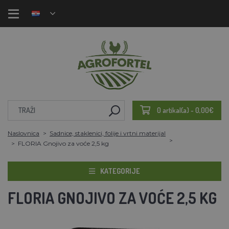
0 artikal(a) - 0,00€
Naslovnica
Sadnice, staklenici, folije i vrtni materijal
FLORIA Gnojivo za voće 2,5 kg
KATEGORIJE
FLORIA GNOJIVO ZA VOĆE 2,5 KG