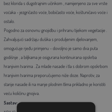
bez klorida s dugotrajnim učinkom
, namijenjeno za sve vrste
voćaka -
jezgričasto voće, bobičasto voće, koštuničavo voće
i
ostalo.
Pogodno za
osnovnu gnojidbu
i
prihranu tijekom vegetacije
.
Zahvaljujući sadržaju dušika s produljenim djelovanjem,
omogućuje rjeđu primjenu -
dovoljno je
samo dva puta
godišnje
, a biljkama je osigurana
kontinuirana opskrba
hranjivim tvarima
.
Za
mlade nasade
i tla s dobrom opskrbom
hranjivim tvarima preporučujemo niže doze.
Naprotiv, za
starije nasade
ili na
manje plodnim tlima
prikladno je koristiti
veću količinu gnojiva.
Sastav: