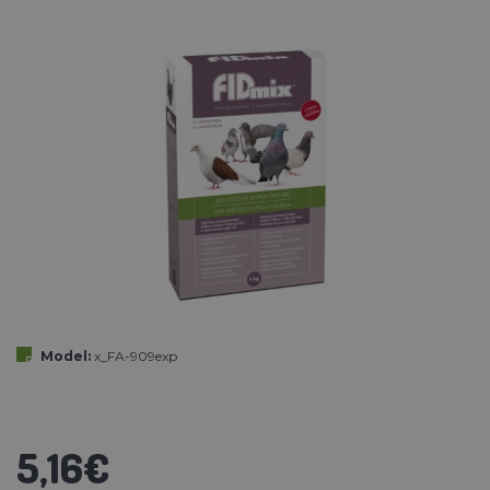
Model:
x_FA-909exp
5,16€