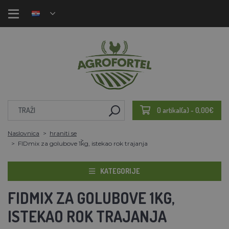
0 artikal(a) - 0,00€
Naslovnica
hraniti se
FIDmix za golubove 1kg, istekao rok trajanja
KATEGORIJE
FIDMIX ZA GOLUBOVE 1KG,
ISTEKAO ROK TRAJANJA