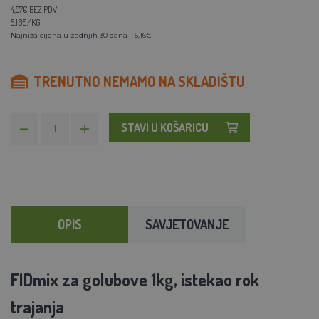
4,57€ BEZ PDV
5,16€/KG
Najniža cijena u zadnjih 30 dana - 5,16€
TRENUTNO NEMAMO NA SKLADIŠTU
STAVI U KOŠARICU
OPIS
SAVJETOVANJE
FIDmix za golubove 1kg, istekao rok
trajanja