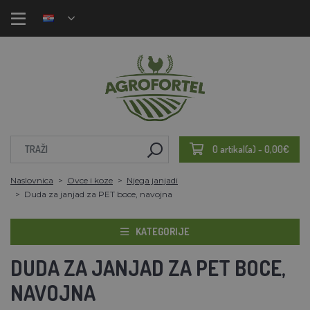
0 artikal(a) - 0,00€
Naslovnica
Ovce i koze
Njega janjadi
Duda za janjad za PET boce, navojna
KATEGORIJE
DUDA ZA JANJAD ZA PET BOCE,
NAVOJNA