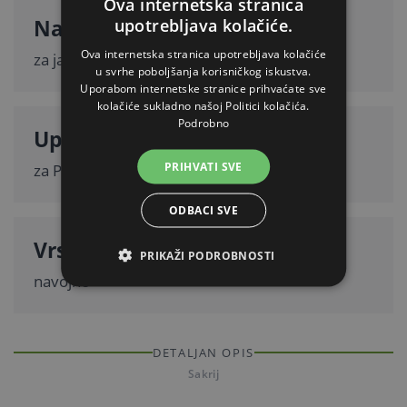
Ova internetska stranica
Namjena
upotrebljava kolačiće.
Ova internetska stranica upotrebljava kolačiće
za janjad
u svrhe poboljšanja korisničkog iskustva.
Uporabom internetske stranice prihvaćate sve
kolačiće sukladno našoj Politici kolačića.
Podrobno
Upotreba
PRIHVATI SVE
za PET boce
ODBACI SVE
Vrsta pričvršćivanja
PRIKAŽI PODROBNOSTI
navojno
DETALJAN OPIS
Sakrij