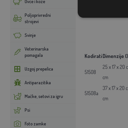
Ovce i koze
Poljoprivredni
strojevi
Svinje
Veterinarska
pomagala
Kodirati
Dimenzije (
25 x 17 x 20 
Uzgoj prepelica
51508
cm
Antiparazitika
37 x 17 x 20 
51508a
Mačke, setovi za igru
cm
Psi
Foto zamke