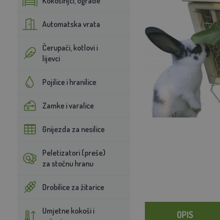
Kokošinjci, ograde
Automatska vrata
Čerupači, kotlovi i
lijevci
Pojilice i hranilice
Zamke i varalice
Gnijezda za nesilice
Peletizatori (preše)
za stočnu hranu
Drobilice za žitarice
Umjetne kokoši i
OPIS