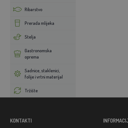
Ribarstvo
Prerada mlijeka
Stelja
Gastronomska
oprema
Sadnice, staklenici,
folije i vrtni materijal
Tržište
KONTAKTI
INFORMACI