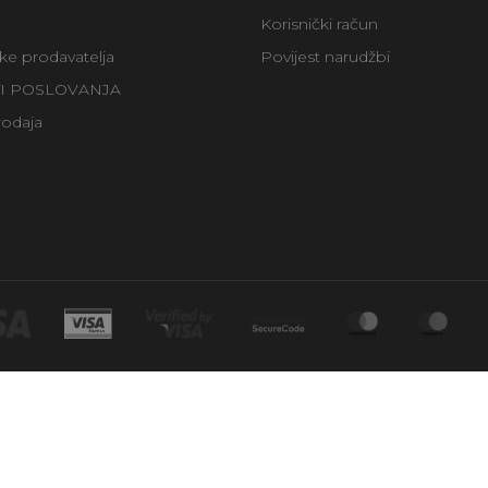
Korisnički račun
uke prodavatelja
Povijest narudžbi
TI POSLOVANJA
rodaja