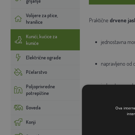
grijanje
Volijere za ptice,
Praktične
drvene jasl
hranilice
Kunići, kućice za
jednostavna mon
kuniće
Električne ograde
napravljeno od 
Pčelarstvo
jednostavno ruk
Poljoprivredne
potrepštine
Tablica dimenzija pojed
Goveda
Ova intern
inte
Konji