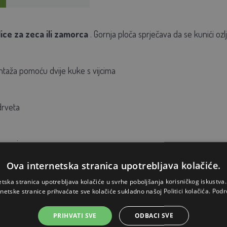
ice za zeca ili zamorca
. Gornja ploča sprječava da se kunići ozlj
taža pomoću dvije kuke s vijcima
drveta
ovanje
Ova internetska stranica upotrebljava kolačiće.
inih varijanti
etska stranica upotrebljava kolačiće u svrhe poboljšanja korisničkog iskustv
rnetske stranice prihvaćate sve kolačiće sukladno našoj Politici kolačića.
Podr
PRIHVATI SVE
ODBACI SVE