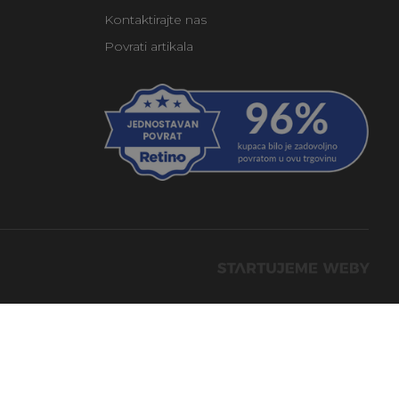
Kontaktirajte nas
Povrati artikala