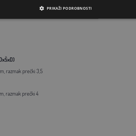
PRIKAŽI PODROBNOSTI
DxŠxD)
cm, razmak prečki 3,5
cm, razmak prečki 4