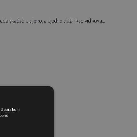
ede skačući u sijeno, a ujedno služi i kao vidikovac.
a. Uporabom
obno