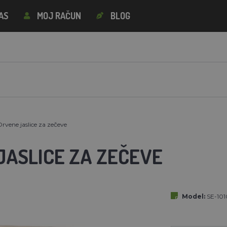
AS
MOJ RAČUN
BLOG
Drvene jaslice za zečeve
JASLICE ZA ZEČEVE
Model:
SE-101