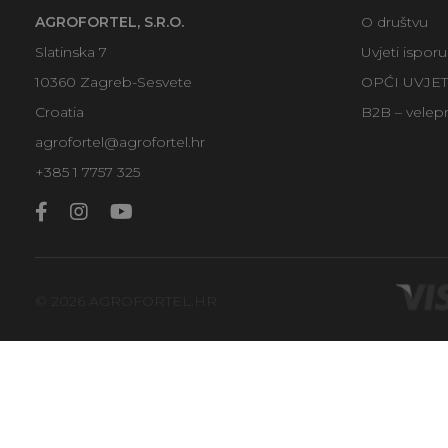
AGROFORTEL, S.R.O.
O društvu
Slatinska 7
Uvjeti ispor
10360 Zagreb-Sesvete
OPĆI UVJE
Croatia
B2B – velep
agrofortel@agrofortel.hr
+385 1 7757 325
© 2026 AGROFORTEL.HR