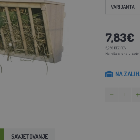
VARIJANTA
7,83€
6,26€ BEZ PDV
Najniža cijena u zadnj
NA ZALI
SAVJETOVANJE