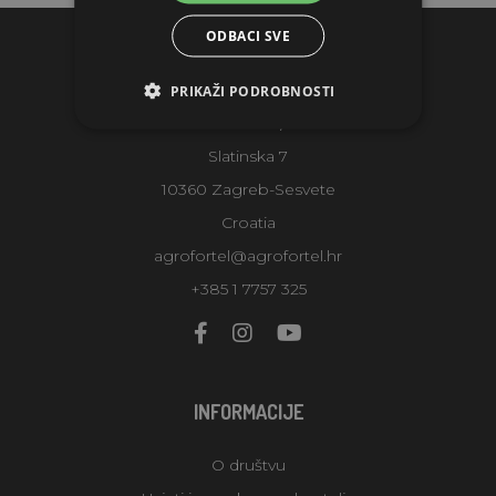
ODBACI SVE
KONTAKTI
PRIKAŽI PODROBNOSTI
AGROFORTEL, S.R.O.
Slatinska 7
10360 Zagreb-Sesvete
Croatia
agrofortel@agrofortel.hr
+385 1 7757 325
INFORMACIJE
O društvu