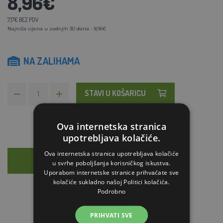
8,96€
7,17€ BEZ PDV
Najniža cijena u zadnjih 30 dana - 8,96€
NA ZALIHAMA
STAVI U KOŠARICU
Ova internetska stranica
upotrebljava kolačiće.
Ova internetska stranica upotrebljava kolačiće
OPIS
SAVJETOVANJE
u svrhe poboljšanja korisničkog iskustva.
Uporabom internetske stranice prihvaćate sve
kolačiće sukladno našoj Politici kolačića.
Podrobno
PRIHVATI SVE