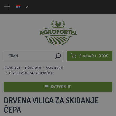
0 artikal(a) - 0,00€
Naslovnica
Pčelarstvo
Ottvaranje
Drvena vilica za skidanje čepa
KATEGORIJE
DRVENA VILICA ZA SKIDANJE
ČEPA