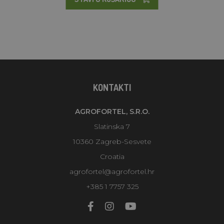
KONTAKTI
AGROFORTEL, S.R.O.
Slatinska 7
10360 Zagreb-Sesvete
Croatia
agrofortel@agrofortel.hr
+385 1 7757 325