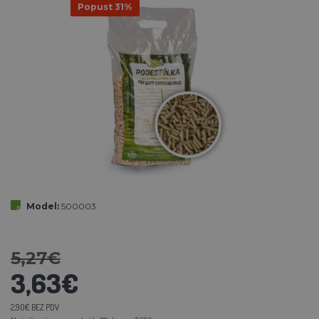
Popust 31%
Model:
500003
5,27€
3,63€
2,90€ BEZ PDV