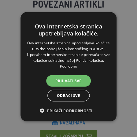
POVEZANI ARTIKLI
Ova internetska stranica
upotrebljava kolačiće.
Ova internetska stranica upotrebljava kolačiće
u svrhe poboljšanja korisničkog iskustva.
Uporabom internetske stranice prihvaćate sve
kolačiće sukladno našoj Politici kolačića.
Podrobno
PRIHVATI SVE
Posteljina od slame GRANOFYT, 14 kg
ODBACI SVE
9,39€
PRIKAŽI PODROBNOSTI
NA ZALIHAMA
STAVI U KOŠARICU