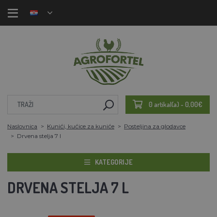
0 artikal(a) - 0,00€
Naslovnica
Kunići, kućice za kuniće
Posteljina za glodavce
Drvena stelja 7 l
KATEGORIJE
DRVENA STELJA 7 L