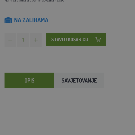
Najniža cijena u zadnjih 30 dana - 3,63€
NA ZALIHAMA
STAVI U KOŠARICU
OPIS
SAVJETOVANJE