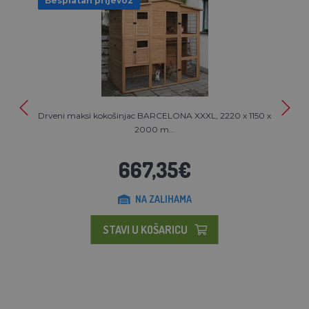
Besplatan prijevoz
Drveni maksi kokošinjac BARCELONA XXXL, 2220 x 1150 x
2000 m...
667,35€
NA ZALIHAMA
STAVI U KOŠARICU