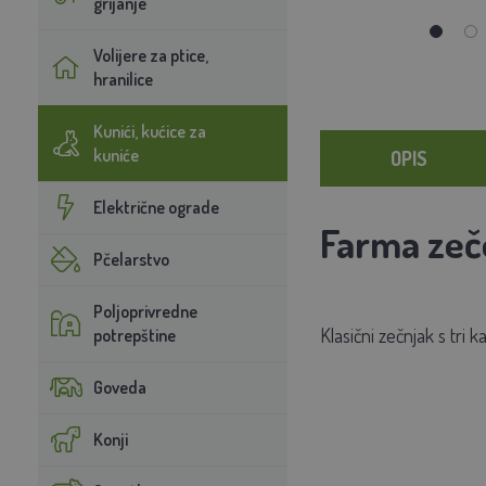
grijanje
Volijere za ptice,
hranilice
Kunići, kućice za
kuniće
OPIS
Električne ograde
Farma zeč
Pčelarstvo
Poljoprivredne
Klasični zečnjak s tri 
potrepštine
Goveda
Konji