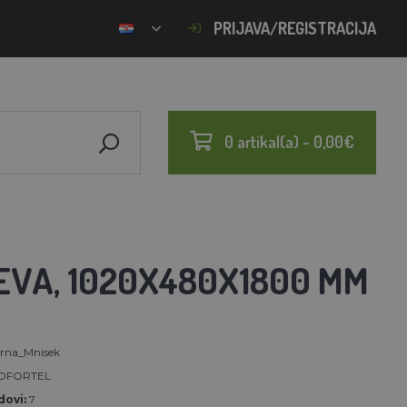
PRIJAVA/REGISTRACIJA
0 artikal(a) - 0,00€
EVA, 1020X480X1800 MM
arna_Mnisek
OFORTEL
ovi:
7