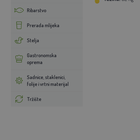
Ribarstvo
Prerada mlijeka
Stelja
Gastronomska
oprema
Sadnice, staklenici,
folije i vrtni materijal
Tržište