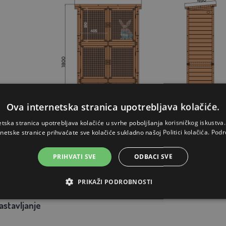
Ova internetska stranica upotrebljava kolačiće.
etska stranica upotrebljava kolačiće u svrhe poboljšanja korisničkog iskustv
rnetske stranice prihvaćate sve kolačiće sukladno našoj Politici kolačića.
Podr
PRIHVATI SVE
ODBACI SVE
okvalitetno masivno smrekovo drvo
PRIKAŽI PODROBNOSTI
0x480x1800 mm
stavljanje