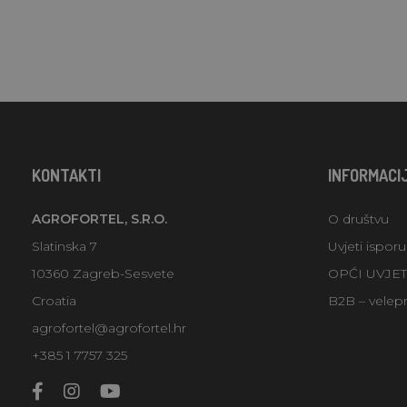
KONTAKTI
INFORMACI
AGROFORTEL, S.R.O.
O društvu
Slatinska 7
Uvjeti ispor
10360 Zagreb-Sesvete
OPĆI UVJE
Croatia
B2B – velep
agrofortel@agrofortel.hr
+385 1 7757 325