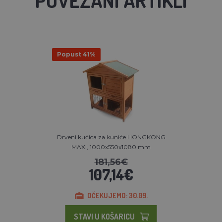
Popust 41%
Drveni kućica za kuniće HONGKONG
MAXI, 1000x550x1080 mm
181,56€
107,14€
OČEKUJEMO: 30.09.
STAVI U KOŠARICU