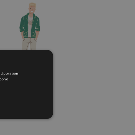
a. Uporabom
obno