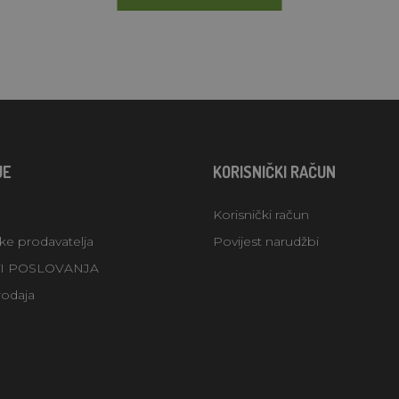
JE
KORISNIČKI RAČUN
Korisnički račun
uke prodavatelja
Povijest narudžbi
TI POSLOVANJA
rodaja