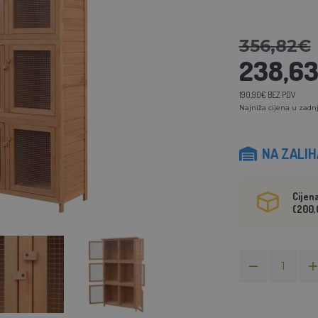
356,82€
238,6
190,90€ BEZ PDV
Najniža cijena u zadnj
NA ZALI
Cijen
(200,