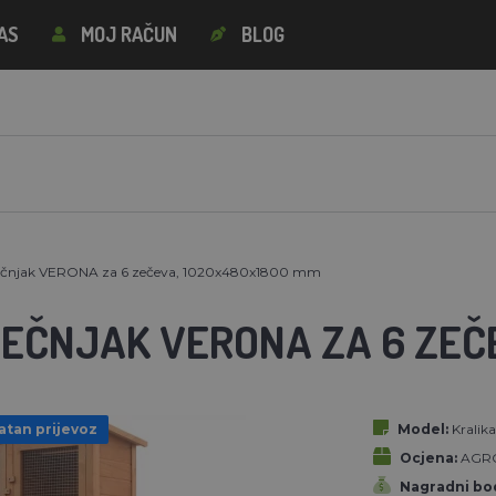
AS
MOJ RAČUN
BLOG
ečnjak VERONA za 6 zečeva, 1020x480x1800 mm
ZEČNJAK VERONA ZA 6 ZEČ
atan prijevoz
Model:
Kralik
Ocjena:
AGR
Nagradni bod