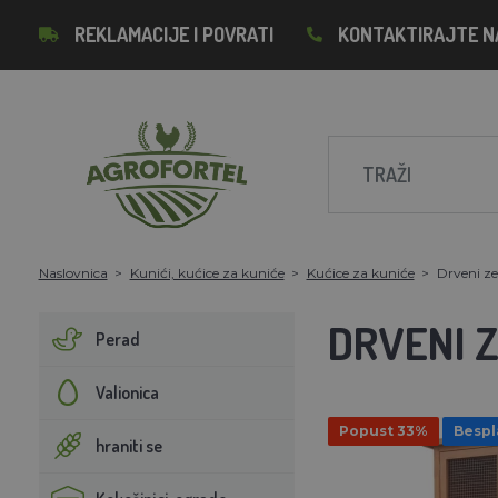
REKLAMACIJE I POVRATI
KONTAKTIRAJTE N
Naslovnica
Kunići, kućice za kuniće
Kućice za kuniće
Drveni z
DRVENI 
Perad
Valionica
Popust 33%
Bespl
hraniti se