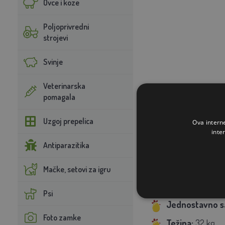
Ovce i koze
Poljoprivredni
strojevi
Svinje
Veterinarska
pomagala
Uzgoj prepelica
Ova intern
inte
Antiparazitika
Materijal:
visok
Mačke, setovi za igru
Dimenzije:
102
Psi
Jednostavno sa
Foto zamke
Težina:
32 kg