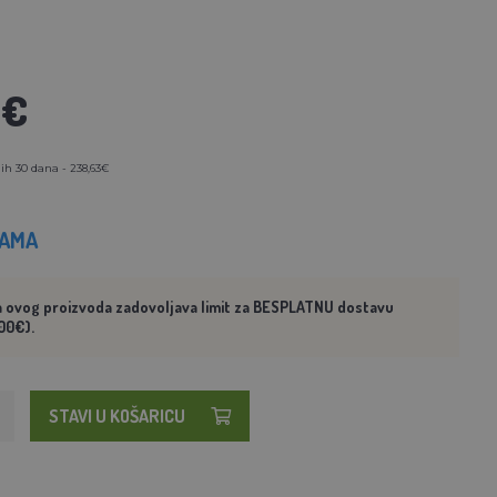
3€
ih 30 dana - 238,63€
HAMA
a ovog proizvoda zadovoljava limit za BESPLATNU dostavu
00€).
STAVI U KOŠARICU