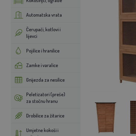
Kokošinjci, ograde
Automatska vrata
Čerupači, kotlovi i
lijevci
Pojilice i hranilice
Zamke i varalice
Gnijezda za nesilice
Peletizatori (preše)
za stočnu hranu
Drobilice za žitarice
Umjetne kokoši i