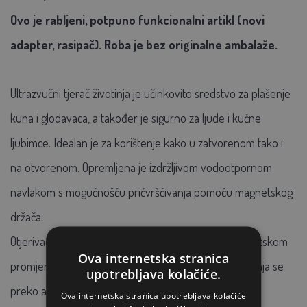
Ovo je rabljeni, potpuno funkcionalni artikl (novi
adapter, rasipač). Roba je bez originalne ambalaže.
Ultrazvučni tjerač životinja je učinkovito sredstvo za plašenje
kuna i glodavaca, a također je sigurno za ljude i kućne
ljubimce. Idealan je za korištenje kako u zatvorenom tako i
na otvorenom. Opremljena je izdržljivom vodootpornom
navlakom s mogućnošću pričvršćivanja pomoću magnetskog
držača.
Otjerivač krpelja ima raspon tonova od 180° s automatskom
Ova internetska stranica
promjenom frekvencije i dometom do 2000 m2. Napaja se
upotrebljava kolačiće.
preko adaptera od 6 V i koristi 2 x 50 mm zvučnika s
Ova internetska stranica upotrebljava kolačiće