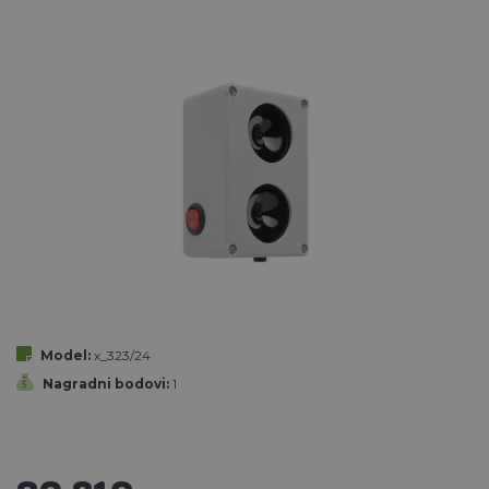
Model:
x_323/24
Nagradni bodovi:
1