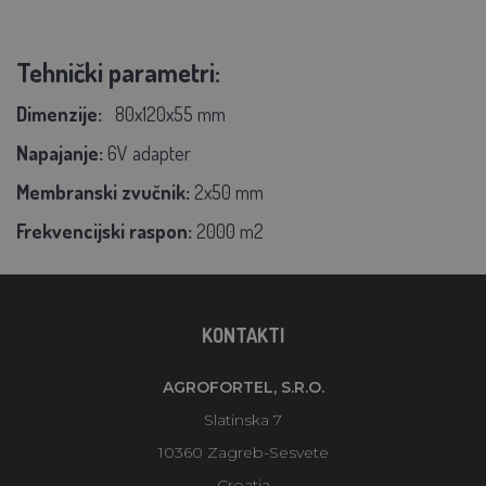
Tehnički parametri:
Dimenzije:
80x120x55 mm
Napajanje:
6V adapter
Membranski zvučnik:
2x50 mm
Frekvencijski raspon:
2000 m2
KONTAKTI
AGROFORTEL, S.R.O.
Slatinska 7
10360 Zagreb-Sesvete
Croatia