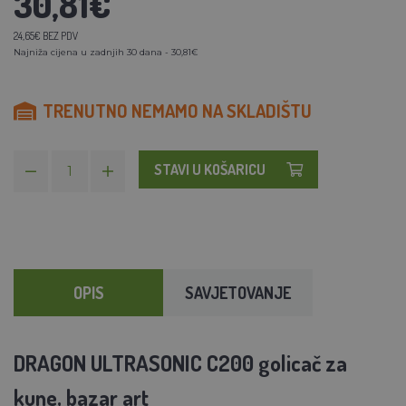
30,81€
24,65€ BEZ PDV
Najniža cijena u zadnjih 30 dana - 30,81€
TRENUTNO NEMAMO NA SKLADIŠTU
STAVI U KOŠARICU
OPIS
SAVJETOVANJE
DRAGON ULTRASONIC C200 golicač za
kune, bazar art