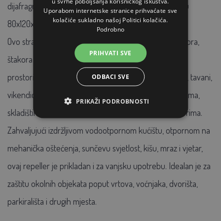
u svrhe poboljšanja korisničkog iskustva.
dijafragmom. Dimenzije ovog ultrazvučnog odbijača su
Uporabom internetske stranice prihvaćate sve
kolačiće sukladno našoj Politici kolačića.
80x120x55 mm.
Podrobno
Ovo strašilo je pogodno za tjeranje kuna, miševa, štakora,
PRIHVATI SVE
štakora i rovki. Uobičajena je primjena u unutarnjim
prostorima kao što su stanovi, obiteljske kuće, garaže, tavani,
ODBACI SVE
vikendice, podrumi, automobili, ali iu industrijskim halama,
PRIKAŽI PODROBNOSTI
skladištima, radionicama, restoranima i drugim prostorima.
Zahvaljujući izdržljivom vodootpornom kućištu, otpornom na
mehanička oštećenja, sunčevu svjetlost, kišu, mraz i vjetar,
ovaj repeller je prikladan i za vanjsku upotrebu. Idealan je za
zaštitu okolnih objekata poput vrtova, voćnjaka, dvorišta,
parkirališta i drugih mjesta.