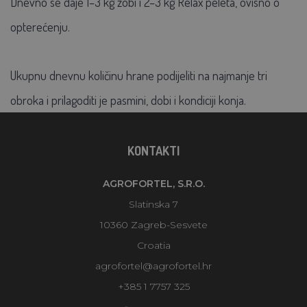
Dnevno se daje 1–3 kg zobi i 2–3 kg Relax peleta, ovisno o
opterećenju.
Ukupnu dnevnu količinu hrane podijeliti na najmanje tri
obroka i prilagoditi je pasmini, dobi i kondiciji konja.
KONTAKTI
AGROFORTEL, S.R.O.
Slatinska 7
10360 Zagreb-Sesvete
Croatia
agrofortel@agrofortel.hr
+385 1 7757 325