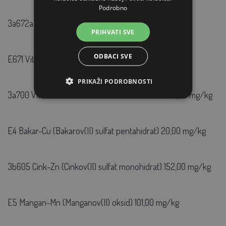
Podrobno
3a672a Vitamin A 15152,00 IU/kg
PRIHVATI SVE
ODBACI SVE
E671 Vitamin D3 1515,00 IU/kg
PRIKAŽI PODROBNOSTI
3a700 Vitamin E (all-rac-alfa-tokoferol acetat) 101,00 mg/kg
E4 Bakar-Cu (Bakarov(II) sulfat pentahidrat) 20,00 mg/kg
3b605 Cink-Zn (Cinkov(II) sulfat monohidrat) 152,00 mg/kg
E5 Mangan-Mn (Manganov(II) oksid) 101,00 mg/kg