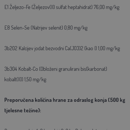
E1 Željezo-Fe (Željezov(II) sulfat heptahidrat) 76,00 mg/kg
E8 Selen-Se (Natrijev selenit) 0,80 mg/kg
3b202 Kalcijev jodat bezvodni Ca(JO3)2 (kao I) 1,00 mg/kg
3b304 Kobalt-Co (Obloženi granulirani bis(karbonat)
kobalt(II)) 1,50 mg/kg
Preporučena količina hrane za odraslog konja (500 kg
tjelesne težine):