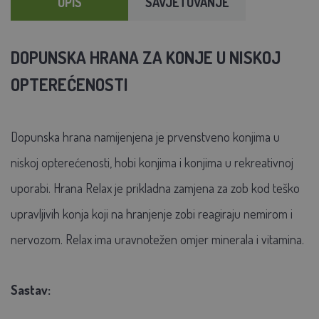
OPIS
SAVJETOVANJE
DOPUNSKA HRANA ZA KONJE U NISKOJ
OPTEREĆENOSTI
Dopunska hrana namijenjena je prvenstveno konjima u
niskoj opterećenosti, hobi konjima i konjima u rekreativnoj
uporabi. Hrana Relax je prikladna zamjena za zob kod teško
upravljivih konja koji na hranjenje zobi reagiraju nemirom i
nervozom. Relax ima uravnotežen omjer minerala i vitamina.
Sastav: