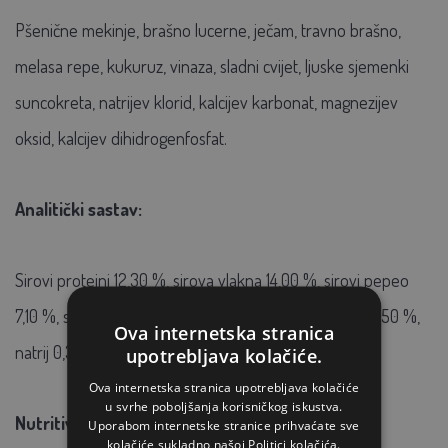
Pšenične mekinje, brašno lucerne, ječam, travno brašno,
melasa repe, kukuruz, vinaza, sladni cvijet, ljuske sjemenki
suncokreta, natrijev klorid, kalcijev karbonat, magnezijev
oksid, kalcijev dihidrogenfosfat.
Analitički sastav:
Sirovi proteini 12,30 %, sirova vlakna 14,00 %, sirovi pepeo
7,10 %, sirove masti i ulja 2,10 %, kalcij 0,80 %, fosfor 0,50 %,
Ova internetska stranica
natrij 0,35 %, magnezij 0,40 %.
upotrebljava kolačiće.
Ova internetska stranica upotrebljava kolačiće
u svrhe poboljšanja korisničkog iskustva.
Nutritivni dodaci (po kg):
Uporabom internetske stranice prihvaćate sve
kolačiće sukladno našoj Politici kolačića.