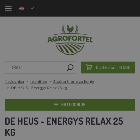
0 artikal(a) - 0,00€
Naslovnica
hraniti se
Stočna hrana za konje
DE HEUS - Energys Relax 25 kg
KATEGORIJE
DE HEUS - ENERGYS RELAX 25
KG