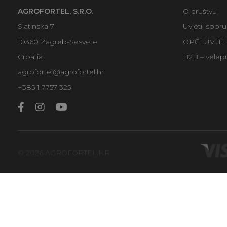
AGROFORTEL, S.R.O.
O društvu
Slatinska 7
Uvjeti ispor
10360 Zagreb-Sesvete
OPĆI UVJE
Croatia
B2B – velep
agrofortel@agrofortel.hr
+385 1 7757 325
© 2026 AGROFORTEL.HR