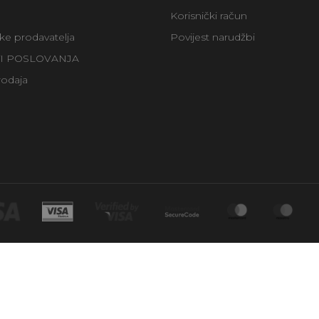
Korisnički račun
uke prodavatelja
Povijest narudžbi
TI POSLOVANJA
rodaja