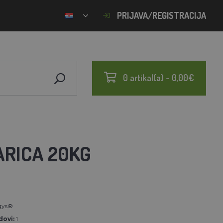
PRIJAVA/REGISTRACIJA
0 artikal(a) - 0,00€
ARICA 20KG
gys®
ovi:
1