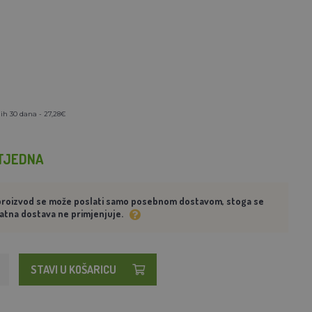
ih 30 dana - 27,28€
TJEDNA
proizvod se može poslati samo posebnom dostavom, stoga se
atna dostava ne primjenjuje.
STAVI U KOŠARICU