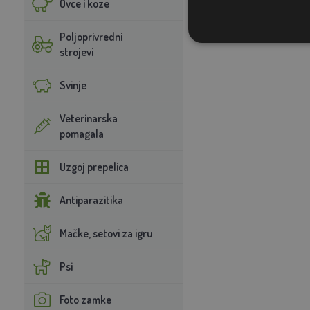
Ovce i koze
Poljoprivredni
strojevi
Svinje
Veterinarska
pomagala
Uzgoj prepelica
Antiparazitika
Mačke, setovi za igru
Psi
Foto zamke