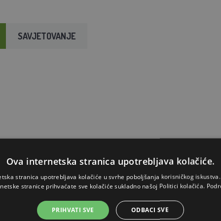
SAVJETOVANJE
Ova internetska stranica upotrebljava kolačiće.
etska stranica upotrebljava kolačiće u svrhe poboljšanja korisničkog iskustv
rnetske stranice prihvaćate sve kolačiće sukladno našoj Politici kolačića.
Podr
PRIHVATI SVE
ODBACI SVE