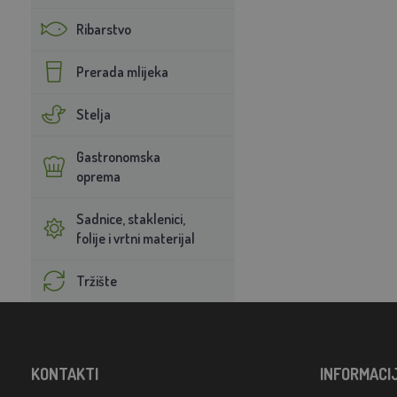
Ribarstvo
Prerada mlijeka
Stelja
Gastronomska
oprema
Sadnice, staklenici,
folije i vrtni materijal
Tržište
KONTAKTI
INFORMACI