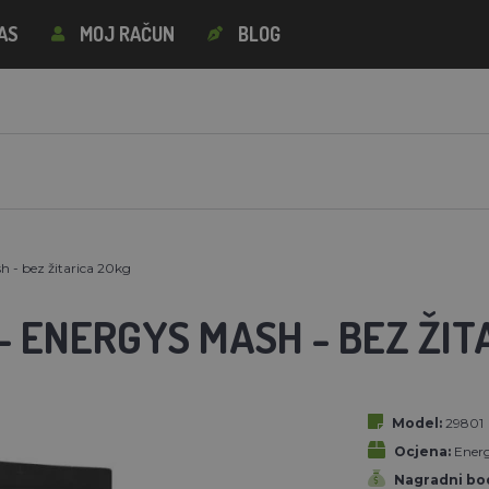
AS
MOJ RAČUN
BLOG
 - bez žitarica 20kg
- ENERGYS MASH - BEZ ŽIT
Model:
29801
Ocjena:
Ener
Nagradni bod