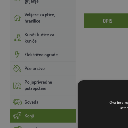
grijanje
Volijere za ptice,
OPIS
hranilice
Kunići, kućice za
kuniće
Električne ograde
Pčelarstvo
Poljoprivredne
potrepštine
Goveda
Ova intern
inte
Konji