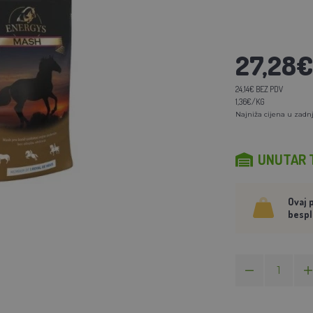
27,28€
24,14€ BEZ PDV
1,36€/KG
Najniža cijena u zadnj
UNUTAR 
Ovaj 
bespl