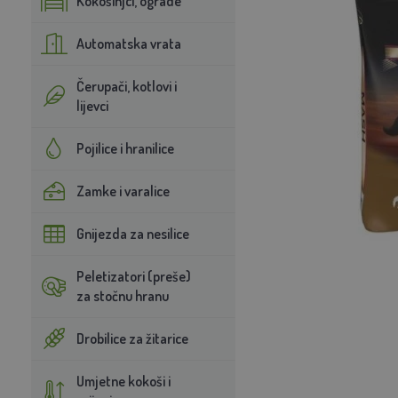
Kokošinjci, ograde
Automatska vrata
Čerupači, kotlovi i
lijevci
Pojilice i hranilice
Zamke i varalice
Gnijezda za nesilice
Peletizatori (preše)
za stočnu hranu
Drobilice za žitarice
Umjetne kokoši i