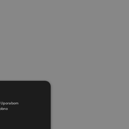
a. Uporabom
obno