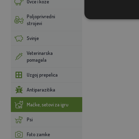
Ovce i koze
Poljoprivredni
strojevi
Svinje
Veterinarska
pomagala
Uzgoj prepelica
Antiparazitika
Mačke, setovi za igru
Psi
Foto zamke