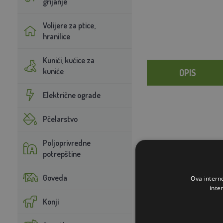
grijanje
Volijere za ptice,
hranilice
Kunići, kućice za
kuniće
OPIS
Električne ograde
Pčelarstvo
Poljoprivredne
potrepštine
Goveda
Ova intern
inte
Konji