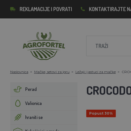
REKLAMACIJE I POVRATI
KONTAKTIRAJTE N
Naslovnica
Mačke, setovi za igru
Ležaji i jastuci za mačke
CROC
CROCODO
Perad
Valionica
Popust 30%
hraniti se