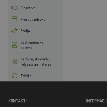
Ribarstvo
Prerada mlijeka
Stelja
Gastronomska
oprema
Sadnice, staklenici,
folije i vrtni materijal
Tržište
KONTAKTI
INFORMACI