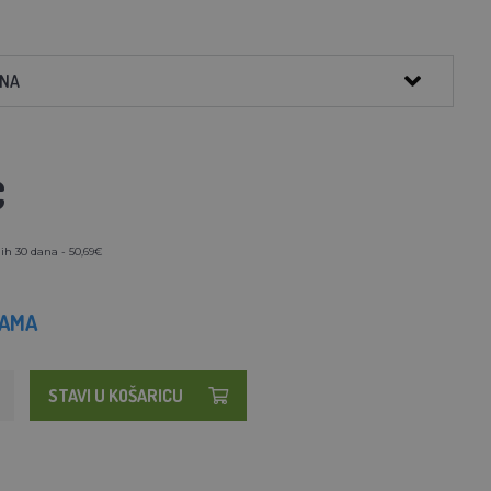
INA
€
ih 30 dana - 50,69€
HAMA
STAVI U KOŠARICU