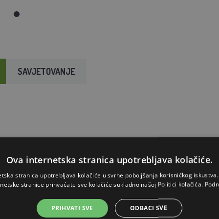
SAVJETOVANJE
Ova internetska stranica upotrebljava kolačiće.
etska stranica upotrebljava kolačiće u svrhe poboljšanja korisničkog iskustv
rnetske stranice prihvaćate sve kolačiće sukladno našoj Politici kolačića.
Podr
PRIHVATI SVE
ODBACI SVE