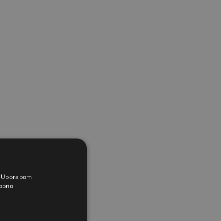
a. Uporabom
obno