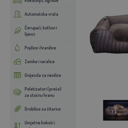
Kokošinjci, ograde
Automatska vrata
Čerupači, kotlovi i
lijevci
Pojilice i hranilice
Zamke i varalice
Gnijezda za nesilice
Peletizatori (preše)
za stočnu hranu
Drobilice za žitarice
Umjetne kokoši i