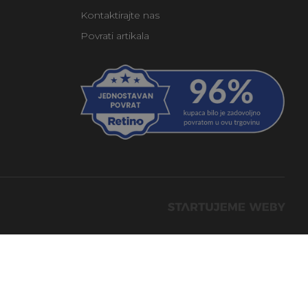
Kontaktirajte nas
Povrati artikala