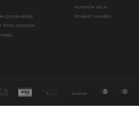
Korisnički račun
uke prodavatelja
Povijest narudžbi
TI POSLOVANJA
rodaja