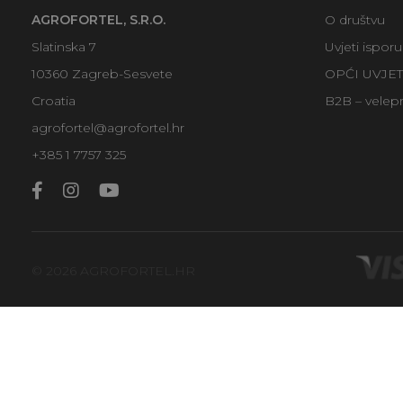
AGROFORTEL, S.R.O.
O društvu
Slatinska 7
Uvjeti ispor
10360 Zagreb-Sesvete
OPĆI UVJE
Croatia
B2B – velep
agrofortel@agrofortel.hr
+385 1 7757 325
© 2026 AGROFORTEL.HR