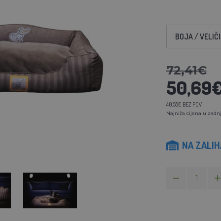
BOJA / VELIČ
72,41€
50,69
40,55€ BEZ PDV
Najniža cijena u zadnj
NA ZALI