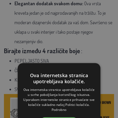
Elegantan dodatak svakom domu:
Ova vrsta
kreveta jedan je od najprodavanijih na tržištu. To je
moderan dizajnerski dodatak za vaš dom. Savršeno se
uklapa u svaki interijer i tako postaje njegov
nezamjenjiv dio.
Birajte između 4 različite boje
:
PEPELJASTO SIVA
ČOKO SMEĐA
Ova internetska stranica
KREM BEŽ
upotrebljava kolačiće.
SVIJETLO SIVA
Ova internetska stranica upotrebljava kolačiće
u svrhe poboljšanja korisničkog iskustva.
Uporabom internetske stranice prihvaćate sve
kolačiće sukladno našoj Politici kolačića.
Podrobno