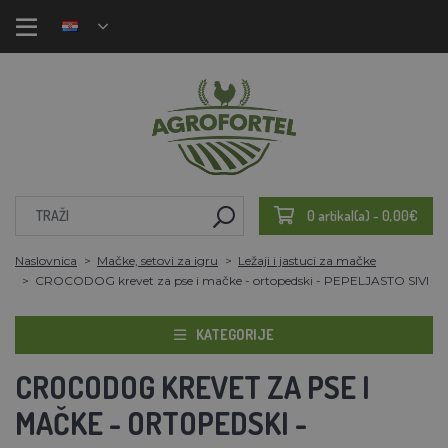
0 artikal(a) - 0,00€
Naslovnica
Mačke, setovi za igru
Ležaji i jastuci za mačke
CROCODOG krevet za pse i mačke - ortopedski - PEPELJASTO SIVI
KATEGORIJE
CROCODOG KREVET ZA PSE I
MAČKE - ORTOPEDSKI -