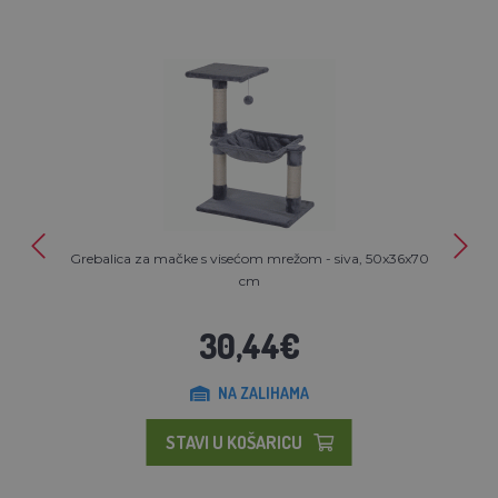
Grebalica za mačke s visećom mrežom - siva, 50x36x70
cm
30,44€
NA ZALIHAMA
STAVI U KOŠARICU