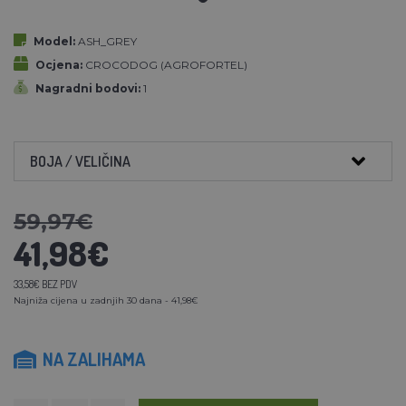
Model:
ASH_GREY
Ocjena:
CROCODOG (AGROFORTEL)
Nagradni bodovi:
1
BOJA / VELIČINA
59,97€
41,98€
33,58€ BEZ PDV
Najniža cijena u zadnjih 30 dana - 41,98€
NA ZALIHAMA