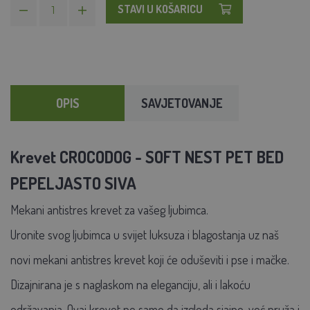
STAVI U KOŠARICU
OPIS
SAVJETOVANJE
Krevet CROCODOG - SOFT NEST PET BED
PEPELJASTO SIVA
Mekani antistres krevet za vašeg ljubimca.
Uronite svog ljubimca u svijet luksuza i blagostanja uz naš
novi mekani antistres krevet koji će oduševiti i pse i mačke.
Dizajnirana je s naglaskom na eleganciju, ali i lakoću
održavanja. Ovaj krevet ne samo da izgleda sjajno, već pruža i