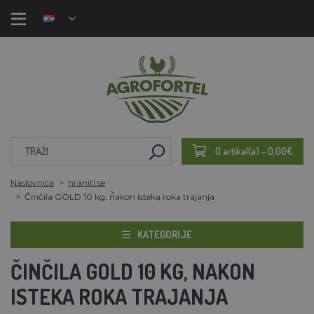
0 artikal(a) - 0,00€
Naslovnica
hraniti se
Činčila GOLD 10 kg, nakon isteka roka trajanja
KATEGORIJE
ČINČILA GOLD 10 KG, NAKON
ISTEKA ROKA TRAJANJA