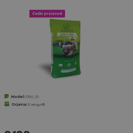
Češki proizvod
Model:
3150_10
Ocjena:
Energys®