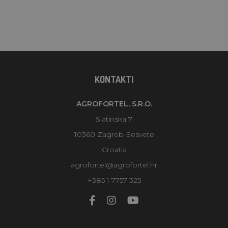
KONTAKTI
AGROFORTEL, S.R.O.
Slatinska 7
10360 Zagreb-Sesvete
Croatia
agrofortel@agrofortel.hr
+385 1 7757 325