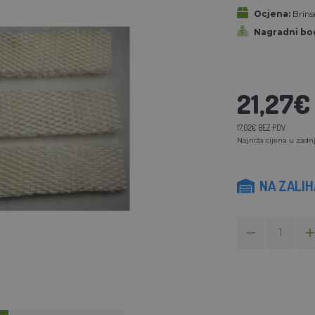
Ocjena:
Brins
Nagradni bod
21,27€
17,02€ BEZ PDV
Najniža cijena u zadnj
NA ZALI