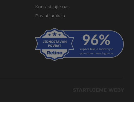
Kontaktirajte nas
Povrati artikala