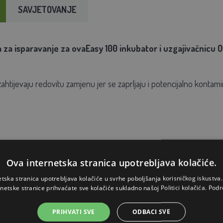
SAVJETOVANJE
a za isparavanje za ovaEasy 100 inkubator i uzgajivačnicu
zahtijevaju redovitu zamjenu jer se zaprljaju i potencijalno kontam
Ova internetska stranica upotrebljava kolačiće.
etska stranica upotrebljava kolačiće u svrhe poboljšanja korisničkog iskustv
rnetske stranice prihvaćate sve kolačiće sukladno našoj Politici kolačića.
Podr
PRIHVATI SVE
ODBACI SVE