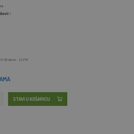
ea
ovi:
1
ih 30 dana - 21,27€
HAMA
STAVI U KOŠARICU