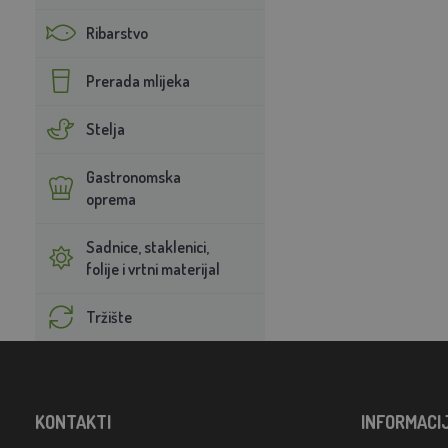
Ribarstvo
Prerada mlijeka
Stelja
Gastronomska
oprema
Sadnice, staklenici,
folije i vrtni materijal
Tržište
KONTAKTI
INFORMACI