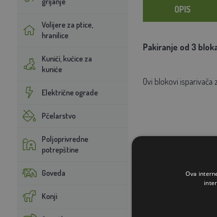
grijanje
OPIS
Volijere za ptice,
hranilice
Pakiranje od 3 blok
Kunići, kućice za
kuniće
Ovi blokovi isparivača 
Električne ograde
Pčelarstvo
Poljoprivredne
potrepštine
Goveda
Ova intern
inte
Konji