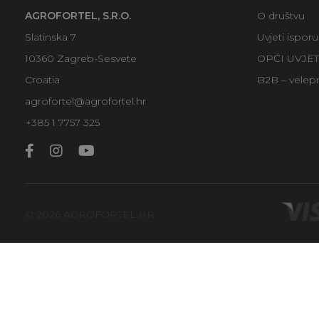
AGROFORTEL, S.R.O.
O društvu
Slatinska 7
Uvjeti ispor
10360 Zagreb-Sesvete
OPĆI UVJE
Croatia
B2B – velep
agrofortel@agrofortel.hr
+385 1 7757 325
© 2026 AGROFORTEL.HR