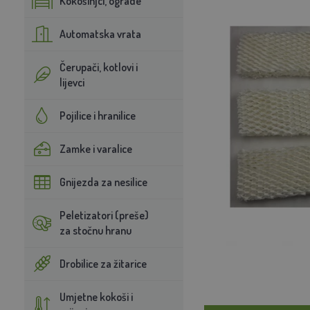
Kokošinjci, ograde
Automatska vrata
Čerupači, kotlovi i
lijevci
Pojilice i hranilice
Zamke i varalice
Gnijezda za nesilice
Peletizatori (preše)
za stočnu hranu
Drobilice za žitarice
Umjetne kokoši i