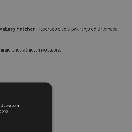
 OvaEasy Hatcher
- isporučuje se u pakiranju od 3 komada
iniraju unutrašnjost inkubatora.
a. Uporabom
obno