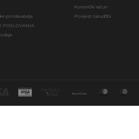
Korisnički račun
uke prodavatelja
Povijest narudžbi
TI POSLOVANJA
rodaja