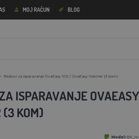
AS
MOJ RAČUN
BLOG
Blokovi za isparavanje OvaEasy 100 / OvaEasy Hatcher (3 kom)
 ZA ISPARAVANJE OVAEASY
 (3 KOM)
Model:
BR_14.