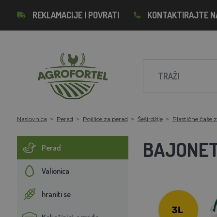
REKLAMACIJE I POVRATI
KONTAKTIRAJTE N
Naslovnica
Perad
Pojilice za perad
Šeširdžije
Plastične čaše z
BAJONETN
Perad
Valionica
hraniti se