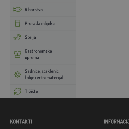
Ribarstvo
Prerada mlijeka
Stelja
Gastronomska
oprema
Sadnice, staklenici,
folije i vrtni materijal
Tržište
KONTAKTI
INFORMACI