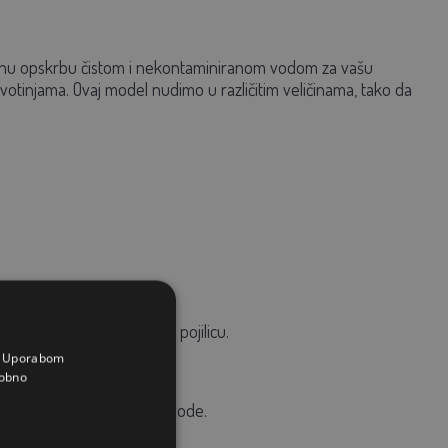
talnu opskrbu čistom i nekontaminiranom vodom za vašu
votinjama. Ovaj model nudimo u različitim veličinama, tako da
nim sustavom i okrenite pojilicu.
a. Uporabom
obno
okoši otprilike 0,5 litara vode.