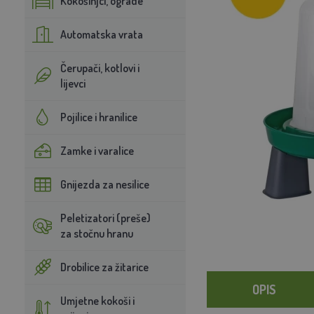
Kokošinjci, ograde
Automatska vrata
Čerupači, kotlovi i
lijevci
Pojilice i hranilice
Zamke i varalice
Gnijezda za nesilice
Peletizatori (preše)
za stočnu hranu
Drobilice za žitarice
OPIS
Umjetne kokoši i