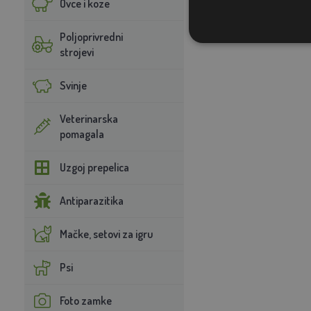
Ovce i koze
Poljoprivredni
strojevi
Svinje
Veterinarska
pomagala
Uzgoj prepelica
Antiparazitika
Mačke, setovi za igru
Psi
Foto zamke