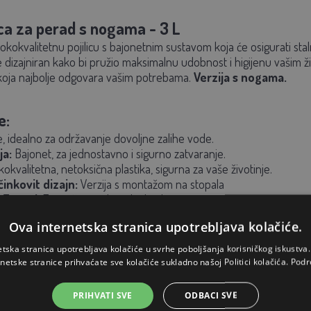
ica za perad s nogama - 3 L
okokvalitetnu pojilicu s bajonetnim sustavom koja će osigurati s
e dizajniran kako bi pružio maksimalnu udobnost i higijenu vašim ži
koja najbolje odgovara vašim potrebama.
Verzija s nogama.
e:
re, idealno za održavanje dovoljne zalihe vode.
ja:
Bajonet, za jednostavno i sigurno zatvaranje.
okvalitetna, netoksična plastika, sigurna za vaše životinje.
inkovit dizajn:
Verzija s montažom na stopala
 Europi:
Zajamčena vrhunska kvaliteta i trajnost.
Ova internetska stranica upotrebljava kolačiće.
ištenje:
Samo napunite posudu vodom, čvrsto je zatvorite bajonet
etska stranica upotrebljava kolačiće u svrhe poboljšanja korisničkog iskustv
rnetske stranice prihvaćate sve kolačiće sukladno našoj Politici kolačića.
Podr
iku pojilicu kupiti, uzmite u obzir da je dnevna potrošnja vode po k
PRIHVATI SVE
ODBACI SVE