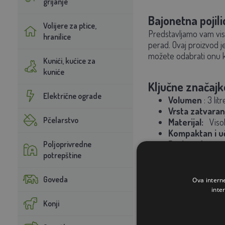
grijanje
Bajonetna pojil
Volijere za ptice,
Predstavljamo vam vis
hranilice
perad. Ovaj proizvod j
možete odabrati onu 
Kunići, kućice za
kuniće
Ključne značajk
Električne ograde
Volumen
: 3 lit
Vrsta zatvaran
Pčelarstvo
Materijal:
Visok
Kompaktan i uč
Proizvedeno u
Poljoprivredne
potrepštine
Jednostavno za kor
Goveda
Ova intern
inte
Naš savjet:
Konji
Ako ne znate koliko vel