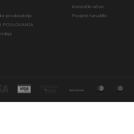
Korisnički račun
uke prodavatelja
Povijest narudžbi
TI POSLOVANJA
rodaja