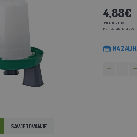
4,88€
3,90€ BEZ PDV
Najniža cijena u zadnj
NA ZALI
SAVJETOVANJE