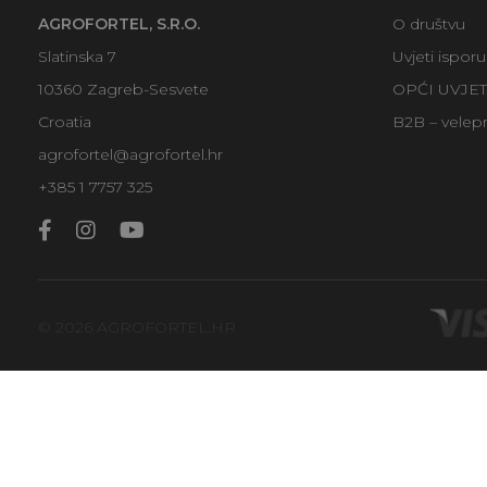
AGROFORTEL, S.R.O.
O društvu
Slatinska 7
Uvjeti ispor
10360 Zagreb-Sesvete
OPĆI UVJE
Croatia
B2B – velep
agrofortel@agrofortel.hr
+385 1 7757 325
© 2026 AGROFORTEL.HR