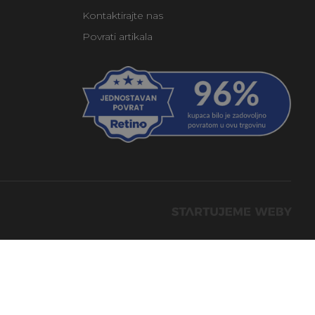
Kontaktirajte nas
Povrati artikala