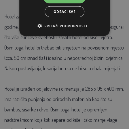
ODBACI SVE
Hotel za kukce i insekte može se koristiti tijekom cijele
PRIKAŽI PODROBNOSTI
godine. Preporučljivo je smjestiti hotel na jug kako bi osigurali
što više sunčeve svjetlosti i zaštitili hotel od kiše i vjetra.
Osim toga, hotel bi trebao biti smješten na povišenom mjestu
(cca. 50 cm iznad tla) i idealno u neposrednoj blizini cvjetnica.
Nakon postavljanja, lokacija hotela ne bi se trebala mijenjati.
Hotel je izrađen od jelovine i dimenzija je 285 x 95 x 400 mm.
Ima različita punjenja od prirodnih materijala kao što su
bambus, šišarke i drvo. Osim toga, hotel je opremljen
nadstrešnicom koja štiti separe od kiše i tako manje vlage