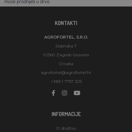
može prodrijeti u drvo.
KONTAKTI
AGROFORTEL, S.R.O.
Slatinska 7
10360 Zagreb-Sesvete
Croatia
agrofortel@agrofortel.hr
+385 1 7757 325
INFORMACIJE
O društvu