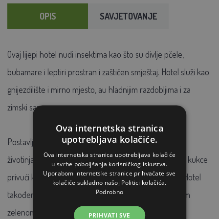
OPIS
SAVJETOVANJE
Ovaj lijepi hotel nudi insektima kao što su divlje pčele,
bubamare i leptiri prostran i zaštićen smještaj. Hotel služi kao
gnijezdilište i mirno mjesto, au hladnijim razdobljima i za
zimski san.
Ova internetska stranica
upotrebljava kolačiće.
Postavljanje hotela za kukce donosi dobrobit ljudima,
Ova internetska stranica upotrebljava kolačiće
životinjama i prirodi jer će pravilno postavljen hotel za kukce
u svrhe poboljšanja korisničkog iskustva.
Uporabom internetske stranice prihvaćate sve
privući korisne i prirodne ubojice štetočina u vaš vrt. Hotel
kolačiće sukladno našoj Politici kolačića.
Podrobno
također privlači pažnju u vrtu zahvaljujući svom lijepom
zelenom dizajnu.
PRIHVATI SVE