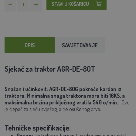
STAVI U KOŠARICU
OPIS
SAVJETOVANJE
Sjekač za traktor AGR-DE-80T
Snažan i učinkovit:
AGR-DE-80G
pokreće
kardan iz
traktora. Minimalna snaga traktora mora biti 16KS, a
maksimalna brzina priključnog vratila 540 o/min.
Ovo
je cjepač za sječu svježeg, a ne osušenog drva.
Tehničke specifikacije:
Pogon:
Iza traktora, kardan ( kardan nije dio paketa),