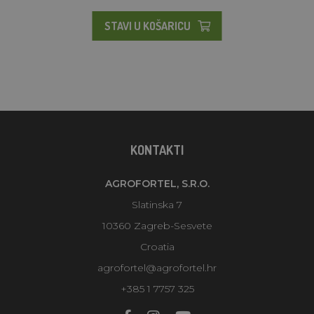
STAVI U KOŠARICU
KONTAKTI
AGROFORTEL, S.R.O.
Slatinska 7
10360 Zagreb-Sesvete
Croatia
agrofortel@agrofortel.hr
+385 1 7757 325