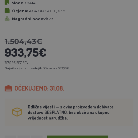
Model:
0414
Ocjena:
AGROFORTEL, s.r.o.
Nagradni bodovi:
28
1.504,43€
933,75€
747,00€ BEZ PDV
Najniža cijena u zadnjih 30 dana - 933,75€
OČEKUJEMO: 31.08.
Odlične vijesti — s ovim proizvodom dobivate
dostavu BESPLATNO, bez obzira na ukupnu
vrijednost narudžbe.