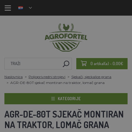
0 artikal(a) - 0,00€
Naslovnica
Poljoprivredni strojevi
Sjekači, sjeckalice grana
AGR-DE-80T sjekač montiran na traktor, lomač grana
KATEGORIJE
AGR-DE-80T SJEKAČ MONTIRAN
NA TRAKTOR, LOMAČ GRANA