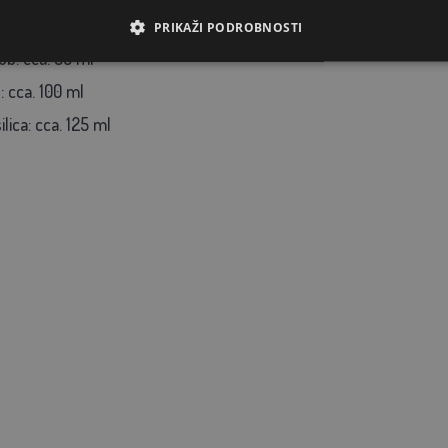
a dnevna potrošnja vode:
PRIKAŽI PODROBNOSTI
ub: cca. 50 ml
e: cca. 100 ml
ilica: cca. 125 ml