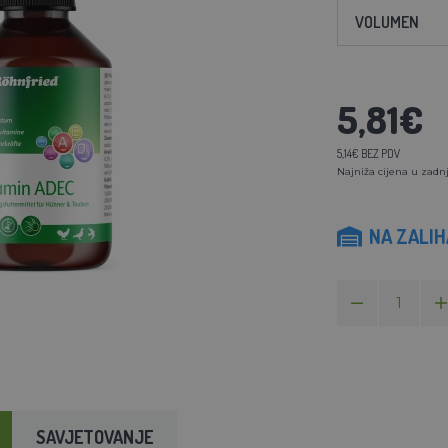
VOLUMEN
5,81€
5,14€ BEZ PDV
Najniža cijena u zadnj
NA ZALI
SAVJETOVANJE