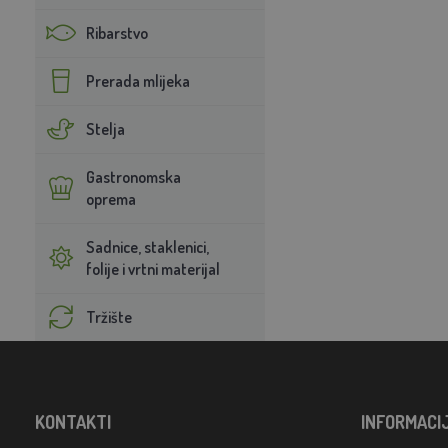
Ribarstvo
Prerada mlijeka
Stelja
Gastronomska
oprema
Sadnice, staklenici,
folije i vrtni materijal
Tržište
KONTAKTI
INFORMACI