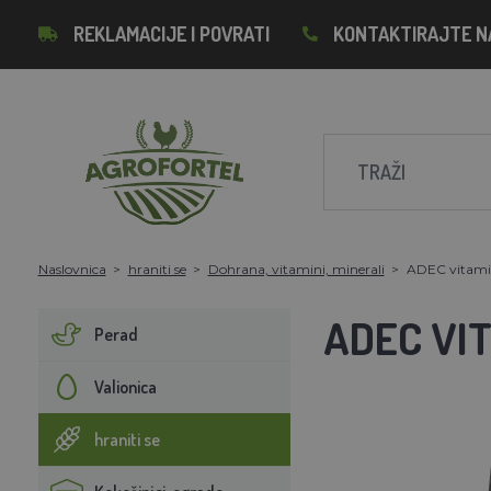
REKLAMACIJE I POVRATI
KONTAKTIRAJTE N
Naslovnica
hraniti se
Dohrana, vitamini, minerali
ADEC vitamin
ADEC VI
Perad
Valionica
hraniti se