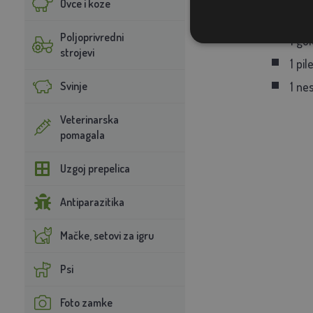
Ovce i koze
Prosječn
Poljoprivredni
1 gol
strojevi
1 pil
Svinje
1 nes
Veterinarska
pomagala
Uzgoj prepelica
Antiparazitika
Mačke, setovi za igru
Psi
Foto zamke