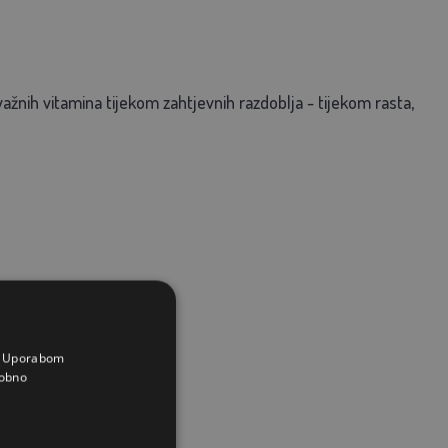
nih vitamina tijekom zahtjevnih razdoblja - tijekom rasta,
a. Uporabom
obno