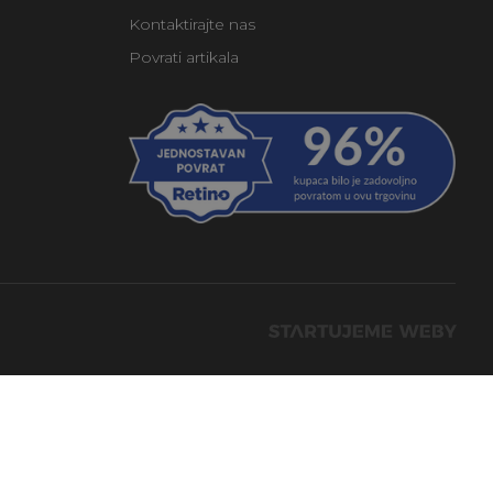
Kontaktirajte nas
Povrati artikala