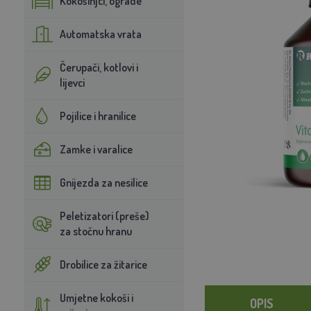
Kokošinjci, ograde
Automatska vrata
Čerupači, kotlovi i
lijevci
Pojilice i hranilice
Zamke i varalice
Gnijezda za nesilice
Peletizatori (preše)
za stočnu hranu
Drobilice za žitarice
Umjetne kokoši i
OPIS