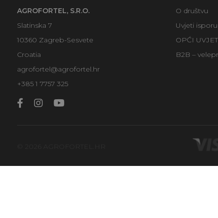
AGROFORTEL, S.R.O.
O društvu
Slatinska 7
Uvjeti ispor
10360 Zagreb-Sesvete
OPĆI UVJE
Croatia
B2B – velep
agrofortel@agrofortel.hr
+385 1 7757 325
© 2026 AGROFORTEL.HR