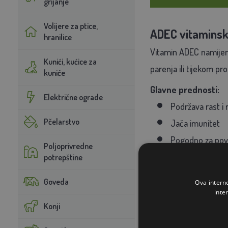
grijanje
Volijere za ptice,
ADEC vitaminski
hranilice
Vitamin ADEC namijenj
Kunići, kućice za
parenja ili tijekom pr
kuniće
Glavne prednosti:
Električne ograde
Podržava rast i 
Pčelarstvo
Jača imunitet
Pogodno za pove
Poljoprivredne
Doziranje (u v
potrepštine
Pilići:
2 ml 
Goveda
Ova intern
Pilići, koko
inte
Konji
Golubovi:
(1 čep = 10