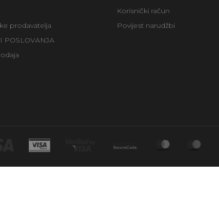
Korisnički račun
uke prodavatelja
Povijest narudžbi
TI POSLOVANJA
rodaja