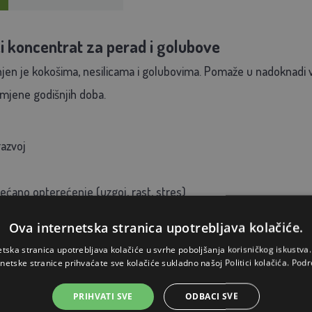
 koncentrat za perad i golubove
en je kokošima, nesilicama i golubovima. Pomaže u nadoknadi važ
omjene godišnjih doba.
razvoj
ćano opterećenje (uzgoj, rast, stres)
odu za piće):
Ova internetska stranica upotrebljava kolačiće.
/ 1 l vode
etska stranica upotrebljava kolačiće u svrhe poboljšanja korisničkog iskustv
ši nesilice:
1 ml / 1 l vode
rnetske stranice prihvaćate sve kolačiće sukladno našoj Politici kolačića.
Podr
5–10 ml / 1 l vode
PRIHVATI SVE
ODBACI SVE
 ml)