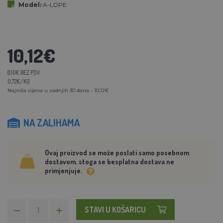
Model:
A-LDPE
10,12€
8,10€ BEZ PDV
0,72€/KG
Najniža cijena u zadnjih 30 dana - 10,12€
NA ZALIHAMA
Ovaj proizvod se može poslati samo posebnom
dostavom, stoga se besplatna dostava ne
primjenjuje.
STAVI U KOŠARICU