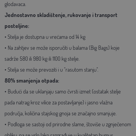
glodavaca.
Jednostavno skladištenje, rukovanje i transport
posteljine:
• Stelja je dostupna u vrećama od 14 kg
• Na zahtjev se može isporučiti u balama (Big Bags) koje
sadrže 580 ili 980 kg ili 1100 kg stelje.
• Stelja se može prevoziti i u "rasutom stanju".
80% smanjenja otpada:
• Budući da se uklanjaju samo čvrsti izmet (ostatak stelje
pada natrag kroz vilice za postavljanje) i jasno vlažna
područja, količina stajskog gnoja se značajno smanjuje.
• Podloga se sastoji od prirodne slame, štoviše u zgnječenom
obliku, pa se vrlo lako razgrađuje u kvalitetan humus.