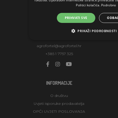
iskustva. Uporabom internetske stranice prihvaćate s
KONTAKTI
Politici kolačića.
Podrobno
AGROFORTEL, S.R.O.
PRIHVATI SVE
ODBAC
Slatinska 7
10360 Zagreb-Sesvete
PRIKAŽI PODROBNOSTI
Croatia
agrofortel@agrofortel.hr
+385 1 7757 325
INFORMACIJE
O društvu
Uvjeti isporuke prodavatelja
OPĆI UVJETI POSLOVANJA