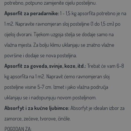
potrebno, potpuno zamijenite cijelu posteljinu.
Apsorfit za peradarnike:
1 - 1,5 kg apsorfita potrebno je na
1 m2. Napravite ravnomjeran sloj posteljine (1 do 1,5 cm) po
cijeloj dvorani. Tijekom uzgoja stelja se dodaje samo na
vlažna mjesta. Za bolju klimu uklanjaju se znatno vlažne
površine i dodaje se nova posteljina.
Apsorfit za goveda, svinje, koze, itd.:
Trebat će vam 6-8
kg apsorfita na 1 m2. Napravit ćemo ravnomjeran sloj
posteljine visine 5-7 cm. Izmet i jako vlažna područja
uklanjaju se i nadopunjuju novom posteljinom.
Absorfyt i za kućne ljubimce:
Absorfyt je idealan izbor za
zamorce, zečeve, tvorove, činčile.
POGODAN ZA: