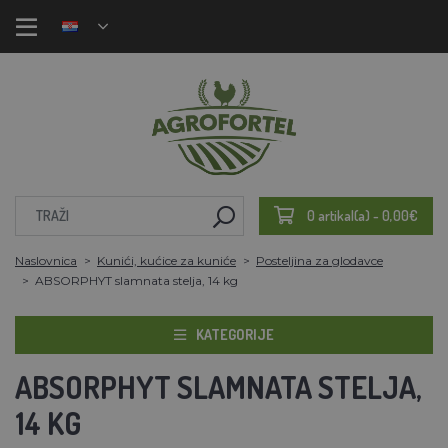
0 artikal(a) - 0,00€
Naslovnica
Kunići, kućice za kuniće
Posteljina za glodavce
ABSORPHYT slamnata stelja, 14 kg
KATEGORIJE
ABSORPHYT SLAMNATA STELJA,
14 KG