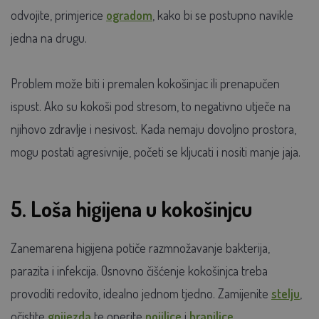
odvojite, primjerice
ogradom
, kako bi se postupno navikle
jedna na drugu.
Problem može biti i premalen kokošinjac ili prenapučen
ispust. Ako su kokoši pod stresom, to negativno utječe na
njihovo zdravlje i nesivost. Kada nemaju dovoljno prostora,
mogu postati agresivnije, početi se kljucati i nositi manje jaja.
5. Loša higijena u kokošinjcu
Zanemarena higijena potiče razmnožavanje bakterija,
parazita i infekcija. Osnovno čišćenje kokošinjca treba
provoditi redovito, idealno jednom tjedno. Zamijenite
stelju
,
očistite
gnijezda
te operite
pojilice
i
hranilice
.