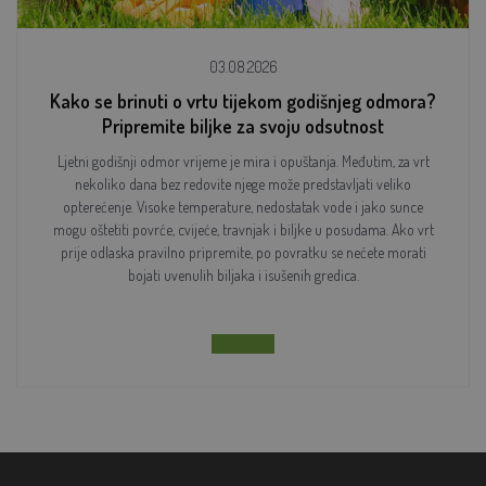
03.08.2026
Kako se brinuti o vrtu tijekom godišnjeg odmora?
Pripremite biljke za svoju odsutnost
Ljetni godišnji odmor vrijeme je mira i opuštanja. Međutim, za vrt
nekoliko dana bez redovite njege može predstavljati veliko
opterećenje. Visoke temperature, nedostatak vode i jako sunce
mogu oštetiti povrće, cvijeće, travnjak i biljke u posudama. Ako vrt
prije odlaska pravilno pripremite, po povratku se nećete morati
bojati uvenulih biljaka i isušenih gredica.