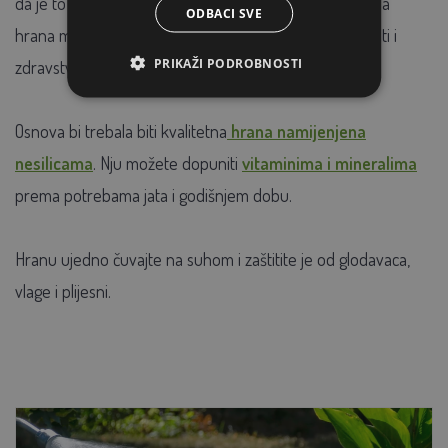
da je to za njih idealno. Neuravnotežena ili nekvalitetna
ODBACI SVE
hrana može dovesti do slabijih ljuski jaja, lošije nesivosti i
PRIKAŽI PODROBNOSTI
zdravstvenih problema.
Osnova bi trebala biti kvalitetna
hrana namijenjena
nesilicama
. Nju možete dopuniti
vitaminima i mineralima
prema potrebama jata i godišnjem dobu.
Hranu ujedno čuvajte na suhom i zaštitite je od glodavaca,
vlage i plijesni.