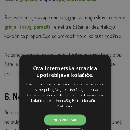
Redovito provjeravajte i zidove, gdje se mogu skrivati
crvene
grinje ili drugi paraziti
. Temeljitije čišćenje i dezinfekciju
kokošinjca preporučuje se provoditi nekoliko puta godišnje.
Ne zanemarujte ni čistoću vode. Pojilice bi uvijek trebale biti
čiste,
a voda svježa
. Osiguravanje čiste i dostupne vode
Ova internetska stranica
jedan je od temelja zdravog uzgoja kokoši.
upotrebljava kolačiće.
Ova internetska stranica upotrebljava kolačiće
u svrhe poboljšanja korisničkog iskustva.
6. Neuravnotežena prehrana
Uporabom internetske stranice prihvaćate sve
kolačiće sukladno našoj Politici kolačića.
Podrobno
Ono što kokoš jede zaista je važno. To što su se kokoši
PRIHVATI SVE
nekada često hranile uglavnom ostacima iz kuhinje ne znači