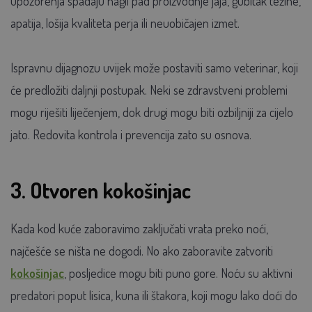
upozorenja spadaju nagli pad proizvodnje jaja, gubitak težine,
apatija, lošija kvaliteta perja ili neuobičajen izmet.
Ispravnu dijagnozu uvijek može postaviti samo veterinar, koji
će predložiti daljnji postupak. Neki se zdravstveni problemi
mogu riješiti liječenjem, dok drugi mogu biti ozbiljniji za cijelo
jato. Redovita kontrola i prevencija zato su osnova.
3. Otvoren kokošinjac
Kada kod kuće zaboravimo zaključati vrata preko noći,
najčešće se ništa ne dogodi. No ako zaboravite zatvoriti
kokošinjac
, posljedice mogu biti puno gore. Noću su aktivni
predatori poput lisica, kuna ili štakora, koji mogu lako doći do