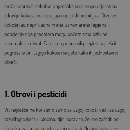
može napraviti nekoliko pogrešaka koje mogu utjecati na
zdravlje kokoši, kvalitetu jaja i opću dobrobit jata. Otvoren
kokošinjac, neprikladna hrana, zanemarena higijena ili
podcjenjivanje predatora mogu početnicima ozbiljno
zakomplicirati život. Zato smo pripremili pregled najčešćih
pogrešaka pri uzgoju kokoši i savjete kako ih jednostavno
izbjeći.
1. Otrovi i pesticidi
Vrt najčešće ne koristimo samo za uzgoj kokoši, već i za uzgoj
različitog cvijeća ili plodina. Njih, naravno, želimo zaštititi od
štetnika, za što se koriste razni pesticidi. No kod kokoši je