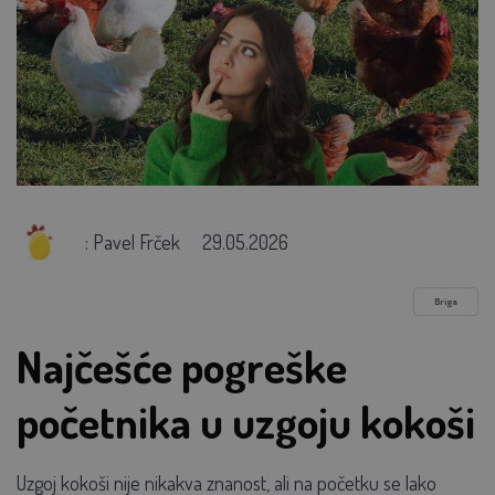
: Pavel Frček
29.05.2026
Briga
Najčešće pogreške
početnika u uzgoju kokoši
Uzgoj kokoši nije nikakva znanost, ali na početku se lako