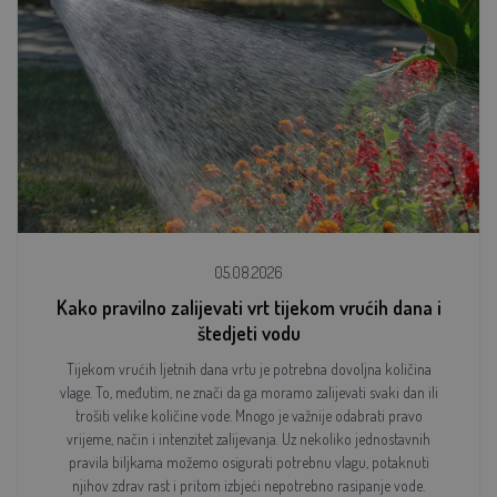
05.08.2026
Kako pravilno zalijevati vrt tijekom vrućih dana i
štedjeti vodu
Tijekom vrućih ljetnih dana vrtu je potrebna dovoljna količina
vlage. To, međutim, ne znači da ga moramo zalijevati svaki dan ili
trošiti velike količine vode. Mnogo je važnije odabrati pravo
vrijeme, način i intenzitet zalijevanja. Uz nekoliko jednostavnih
pravila biljkama možemo osigurati potrebnu vlagu, potaknuti
njihov zdrav rast i pritom izbjeći nepotrebno rasipanje vode.