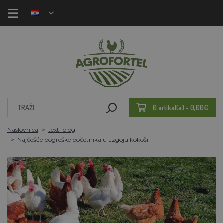
0 artikal(a) - 0,00€
Naslovnica
text_blog
Najčešće pogreške početnika u uzgoju kokoši