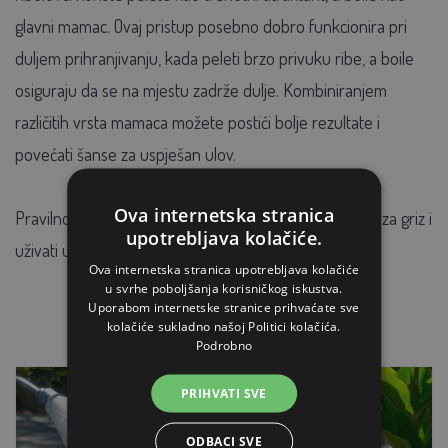
glavni mamac. Ovaj pristup posebno dobro funkcionira pri
duljem prihranjivanju, kada peleti brzo privuku ribe, a boile
osiguraju da se na mjestu zadrže dulje. Kombiniranjem
različitih vrsta mamaca možete postići bolje rezultate i
povećati šanse za uspješan ulov.
Ova internetska stranica
Pravilno odabranim mamcem možete povećati šansu za griz i
upotrebljava kolačiće.
uživati u uspješnijem ribolovu.
Ova internetska stranica upotrebljava kolačiće
u svrhe poboljšanja korisničkog iskustva.
Uporabom internetske stranice prihvaćate sve
kolačiće sukladno našoj Politici kolačića.
Podrobno
PRIHVATI SVE
ODBACI SVE