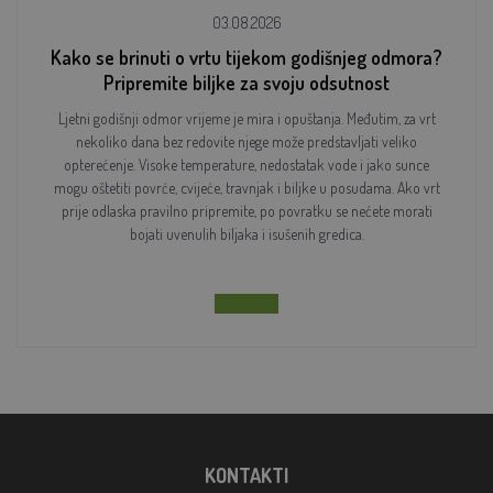
03.08.2026
Kako se brinuti o vrtu tijekom godišnjeg odmora?
Pripremite biljke za svoju odsutnost
Ljetni godišnji odmor vrijeme je mira i opuštanja. Međutim, za vrt
nekoliko dana bez redovite njege može predstavljati veliko
opterećenje. Visoke temperature, nedostatak vode i jako sunce
mogu oštetiti povrće, cvijeće, travnjak i biljke u posudama. Ako vrt
prije odlaska pravilno pripremite, po povratku se nećete morati
bojati uvenulih biljaka i isušenih gredica.
KONTAKTI