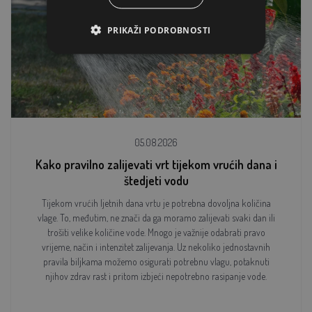
PRIKAŽI PODROBNOSTI
05.08.2026
Kako pravilno zalijevati vrt tijekom vrućih dana i
štedjeti vodu
Tijekom vrućih ljetnih dana vrtu je potrebna dovoljna količina
vlage. To, međutim, ne znači da ga moramo zalijevati svaki dan ili
trošiti velike količine vode. Mnogo je važnije odabrati pravo
vrijeme, način i intenzitet zalijevanja. Uz nekoliko jednostavnih
pravila biljkama možemo osigurati potrebnu vlagu, potaknuti
njihov zdrav rast i pritom izbjeći nepotrebno rasipanje vode.