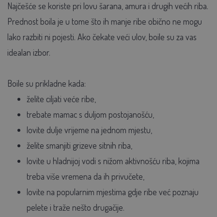
Najčešće se koriste pri lovu šarana, amura i drugih većih riba.
Prednost boila je u tome što ih manje ribe obično ne mogu
lako razbiti ni pojesti. Ako čekate veći ulov, boile su za vas
idealan izbor.
Boile su prikladne kada:
želite ciljati veće ribe,
trebate mamac s duljom postojanošću,
lovite dulje vrijeme na jednom mjestu,
želite smanjiti grizeve sitnih riba,
lovite u hladnijoj vodi s nižom aktivnošću riba, kojima
treba više vremena da ih privučete,
lovite na popularnim mjestima gdje ribe već poznaju
pelete i traže nešto drugačije.