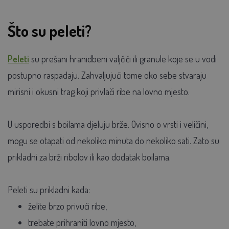
Što su peleti?
Peleti
su prešani hranidbeni valjčići ili granule koje se u vodi
postupno raspadaju. Zahvaljujući tome oko sebe stvaraju
mirisni i okusni trag koji privlači ribe na lovno mjesto.
U usporedbi s boilama djeluju brže. Ovisno o vrsti i veličini,
mogu se otapati od nekoliko minuta do nekoliko sati. Zato su
prikladni za brži ribolov ili kao dodatak boilama.
Peleti su prikladni kada:
želite brzo privući ribe,
trebate prihraniti lovno mjesto,