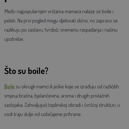
Među najpopularnijim vrstama mamaca nalaze se boile i
peleti. Na prvi pogled mogu djelovati slično, no zapravo se
razlikuju po sastavu, tvrdoći, vremenu raspadanja i načinu
upotrebe.
Što su boile?
Boile
su okrugli mamci ili ješke koje se izrađuju od različitih
smjesa brašna, bjelančevina, aroma i drugih privlačnih
sastojaka. Zahvaljujući toplinskoj obradi i čvršćoj strukturi, u
vodi traju dulje od uobičajene prihrane.