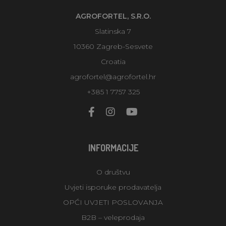
AGROFORTEL, S.R.O.
Slatinska 7
10360 Zagreb-Sesvete
Croatia
agrofortel@agrofortel.hr
+385 1 7757 325
INFORMACIJE
O društvu
Uvjeti isporuke prodavatelja
OPĆI UVJETI POSLOVANJA
B2B – veleprodaja