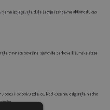
vrijeme izbjegavajte dulje šetnje i zahtjevne aktivnosti, kao
rajte travnate površine, sjenovite parkove ili šumske staze.
nu bocu ili sklopivu zdjelicu. Kod kuće mu osigurajte hladno
navečer.