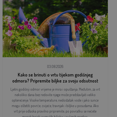
03.08.2026
Kako se brinuti o vrtu tijekom godišnjeg
odmora? Pripremite biljke za svoju odsutnost
Ljetni godišnji odmor vrijeme je mira i opuštanja. Međutim, za vrt
nekoliko dana bez redovite njege može predstavljati veliko
opterećenje. Visoke temperature, nedostatak vode i jako sunce
mogu oštetiti povrće, cvijeće, travnjak i biljke u posudama. Ako
vrt prije odlaska pravilno pripremite, po povratku se nećete
morati bojati uvenulih biljaka i isušenih gredica.