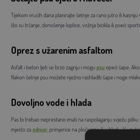
Tijekom vrućih dana planirajte šetnje za rano jutro ili kasniju
što su trčanje, donošenje loptice, vožnja bicikla ili pseći sporto
Oprez s užarenim asfaltom
Asfalt i beton ljeti se brzo zagriju i mogu
psu
opeći šape. Ako j
Nakon šetnje psu možete nježno rashladiti šape i noge mla
Dovoljno vode i hlada
Pas bi trebao neprestano imati na raspolaganju svježu pitku v
mjesto za
odmor
, primjerice na pločicama ili u hladu. U unu