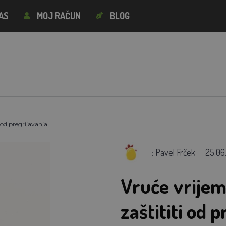
AS
MOJ RAČUN
BLOG
 od pregrijavanja
: Pavel Frček
25.06
Vruće vrijeme
zaštititi od 