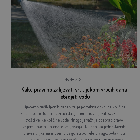
05.08.2026
Kako pravilno zalijevati vrt tijekom vrućih dana
i štedjeti vodu
Tijekom vrućih ljetnih dana vrtu je potrebna dovoljna količina
vlage. To, međutim, ne znači da ga moramo zalijevati svaki dan ili
trošiti velike količine vode. Mnogo je važnije odabrati pravo
vrijeme, način i intenzitet zalijevanja. Uz nekoliko jednostavnih
pravila biljkama možemo osigurati potrebnu vlagu, potaknuti
njihov zdrav rast i pritom izbjeći nepotrebno rasipanje vode.