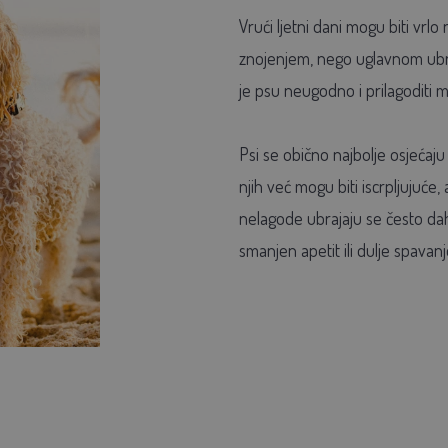
Vrući ljetni dani mogu biti vrlo
znojenjem, nego uglavnom ubr
je psu neugodno i prilagoditi 
Psi se obično najbolje osjećaj
njih već mogu biti iscrpljujuće
nelagode ubrajaju se često dah
smanjen apetit ili dulje spavanj