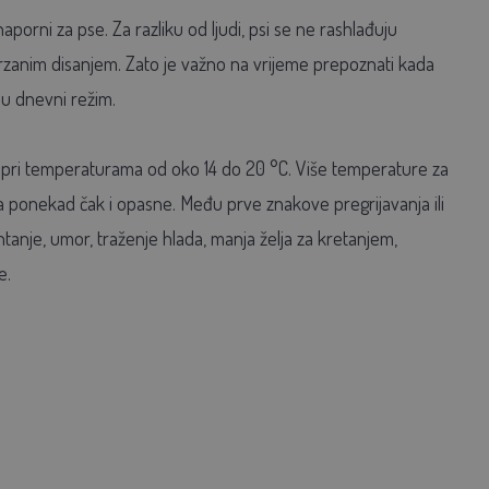
 naporni za pse. Za razliku od ljudi, psi se ne rashlađuju
zanim disanjem. Zato je važno na vrijeme prepoznati kada
mu dnevni režim.
u pri temperaturama od oko 14 do 20 °C. Više temperature za
, a ponekad čak i opasne. Među prve znakove pregrijavanja ili
tanje, umor, traženje hlada, manja želja za kretanjem,
e.