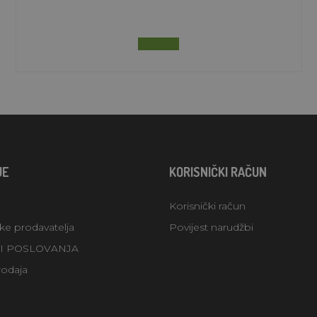
JE
KORISNIČKI RAČUN
Korisnički račun
uke prodavatelja
Povijest narudžbi
TI POSLOVANJA
rodaja