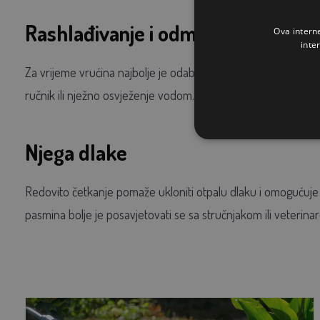
Rashlađivanje i odmor
Ova intern
inte
Za vrijeme vrućina najbolje je odabrati mirniji režim. Ako pa
ručnik ili nježno osvježenje vodom. Psa nikada nemojte prisi
Njega dlake
Redovito četkanje pomaže ukloniti otpalu dlaku i omogućuje bo
pasmina bolje je posavjetovati se sa stručnjakom ili veterina