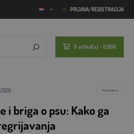
PRIJAVA/REGISTRACIJA
0 artikal(a) - 0,00€
.2026
Kućni ljubimci
 i briga o psu: Kako ga
pregrijavanja