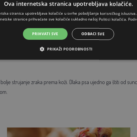
Ova internetska stranica upotrebljava kolačiće.
etska stranica upotrebljava kolačiće u svrhe poboljšanja korisničkog iskustv
rnetske stranice prihvaćate sve kolačiće sukladno našoj Politici kolačića.
Podr
s voli vodu, možete ga odvesti do jezera, potoka ili mu u vrtu prip
PRIHVATI SVE
ODBACI SVE
ljavati na kupanje i nemojte ga rashlađivati ledenom vodom.
PRIKAŽI PODROBNOSTI
lje strujanje zraka prema koži. Dlaka psa ujedno ga štiti od sunca,
rom.