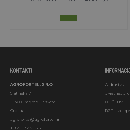
KONTAKTI
INFORMACI
AGROFORTEL, S.R.O.
O društvu
Slatinska 7
Uvjeti ispor
10360 Zagreb-Sesvete
OPĆI UVJE
Croatia
B2B – velep
agrofortel@agrofortel.hr
+385 1 7757 325