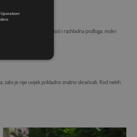
a. Uporabom
obno
remiti mali bazen. Može pomoći i rashladna podloga, mokri
 zato je nije uvijek prikladno znatno skraćivati. Kod nekih