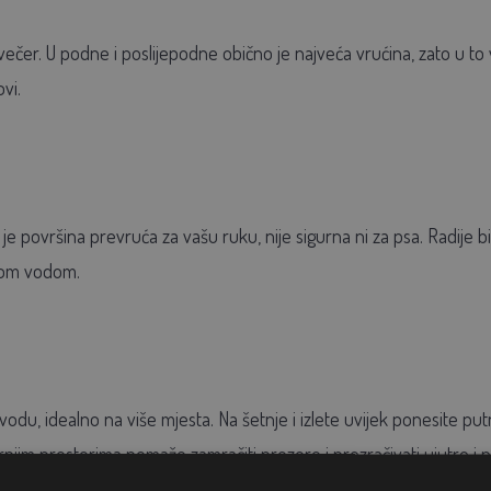
 večer. U podne i poslijepodne obično je najveća vrućina, zato u to 
vi.
e površina prevruća za vašu ruku, nije sigurna ni za psa. Radije bi
kom vodom.
odu, idealno na više mjesta. Na šetnje i izlete uvijek ponesite put
tarnjim prostorima pomaže zamračiti prozore i prozračivati ujutro i 