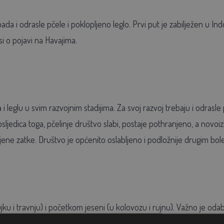
ada i odrasle pčele i poklopljeno leglo. Prvi put je zabilježen u In
si o pojavi na Havajima.
i leglu u svim razvojnim stadijima. Za svoj razvoj trebaju i odrasl
osljedica toga, pčelinje društvo slabi, postaje pothranjeno, a novoi
anjene zatke. Društvo je općenito oslabljeno i podložnije drugim bol
ku i travnju) i početkom jeseni (u kolovozu i rujnu). Važno je odabr
oljno promijeniti samo naziv pripravka – treba mijenjati i samu djel