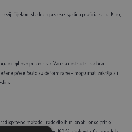
doneziji. Tijekom sljedećih pedeset godina proširio se na Kinu,
e pčele i njihovo potomstvo. Varroa destructor se hrani
zležene pčele često su deformirane – mogu imati zakržljala ili
estima.
ati ispravne metode i redovito ih mijenjati, jer se grinje
atnu tvar. Nijedna metoda nije 100 % učinkovita. Od prirodnih