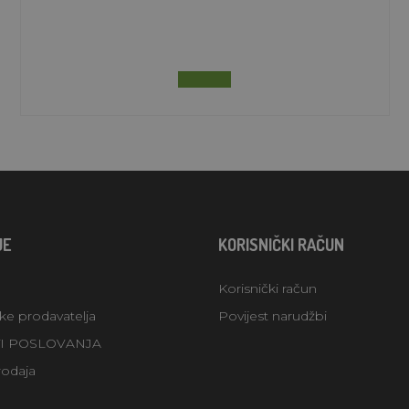
JE
KORISNIČKI RAČUN
Korisnički račun
uke prodavatelja
Povijest narudžbi
TI POSLOVANJA
rodaja