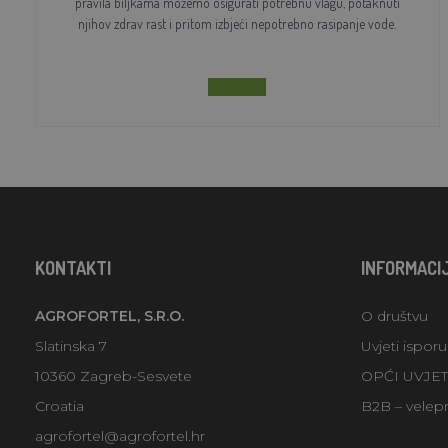
pravila biljkama možemo osigurati potrebnu vlagu, potaknuti
njihov zdrav rast i pritom izbjeći nepotrebno rasipanje vode.
KONTAKTI
INFORMACI
AGROFORTEL, S.R.O.
O društvu
Slatinska 7
Uvjeti ispor
10360 Zagreb-Sesvete
OPĆI UVJE
Croatia
B2B – velep
agrofortel@agrofortel.hr