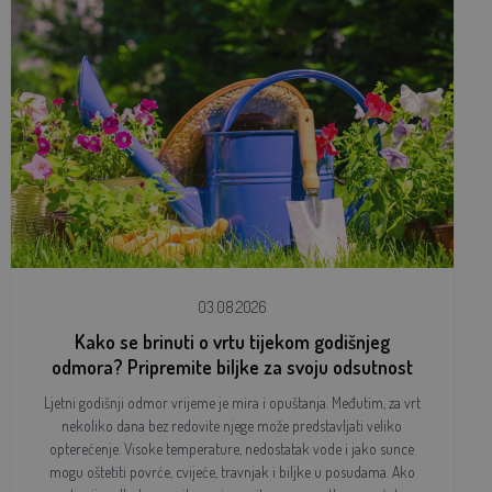
03.08.2026
Kako se brinuti o vrtu tijekom godišnjeg
odmora? Pripremite biljke za svoju odsutnost
Ljetni godišnji odmor vrijeme je mira i opuštanja. Međutim, za vrt
nekoliko dana bez redovite njege može predstavljati veliko
opterećenje. Visoke temperature, nedostatak vode i jako sunce
mogu oštetiti povrće, cvijeće, travnjak i biljke u posudama. Ako