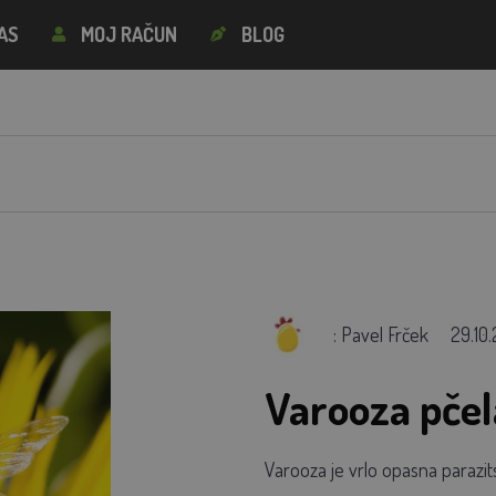
AS
MOJ RAČUN
BLOG
: Pavel Frček
29.10
Varooza pčel
Varooza je vrlo opasna parazi