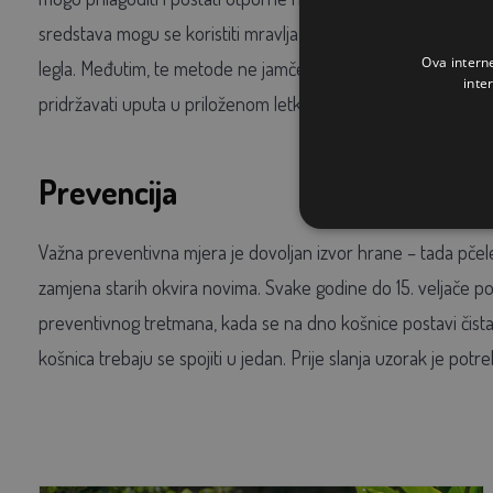
sredstava mogu se koristiti mravlja, mliječna, limunska ili oksa
Ova intern
legla. Međutim, te metode ne jamče potpunu učinkovitost. Ko
inte
pridržavati uputa u priloženom letku. Među najučinkovitijim li
Prevencija
Važna preventivna mjera je dovoljan izvor hrane – tada pčele
zamjena starih okvira novima. Svake godine do 15. veljače po
preventivnog tretmana, kada se na dno košnice postavi čista
košnica trebaju se spojiti u jedan. Prije slanja uzorak je potreb