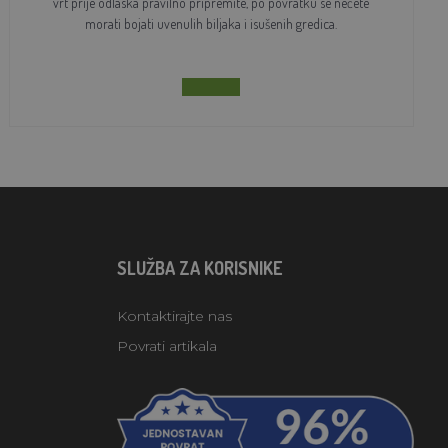
vrt prije odlaska pravilno pripremite, po povratku se nećete
morati bojati uvenulih biljaka i isušenih gredica.
SLUŽBA ZA KORISNIKE
Kontaktirajte nas
Povrati artikala