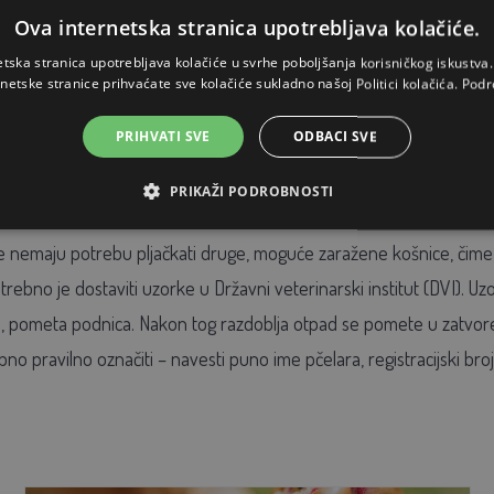
Ova internetska stranica upotrebljava kolačiće.
lna kiselina. Postoje i alternativne metode, poput dimljenja spaljenim
etska stranica upotrebljava kolačiće u svrhe poboljšanja korisničkog iskustv
d kemijskih pripravaka potrebno je obratiti pažnju na vrijeme pri
rnetske stranice prihvaćate sve kolačiće sukladno našoj Politici kolačića.
Podr
jekovima su pripravci koji sadrže djelatnu tvar amitraz.
PRIHVATI SVE
ODBACI SVE
PRIKAŽI PODROBNOSTI
 nemaju potrebu pljačkati druge, moguće zaražene košnice, čime se 
trebno je dostaviti uzorke u Državni veterinarski institut (DVI). 
, pometa podnica. Nakon tog razdoblja otpad se pomete u zatvoren
no pravilno označiti – navesti puno ime pčelara, registracijski broj, b