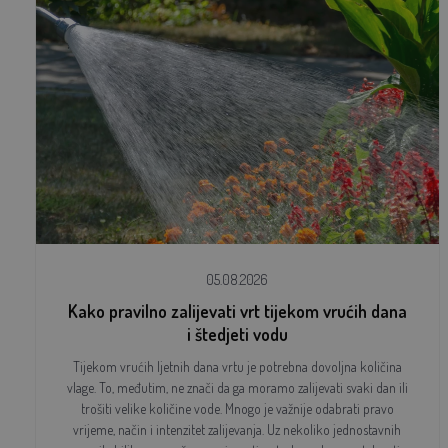
05.08.2026
Kako pravilno zalijevati vrt tijekom vrućih dana
i štedjeti vodu
Tijekom vrućih ljetnih dana vrtu je potrebna dovoljna količina
vlage. To, međutim, ne znači da ga moramo zalijevati svaki dan ili
trošiti velike količine vode. Mnogo je važnije odabrati pravo
vrijeme, način i intenzitet zalijevanja. Uz nekoliko jednostavnih