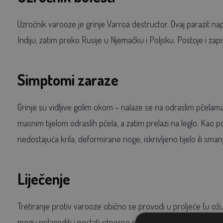
Uzročnik varooze je grinje Varroa destructor. Ovaj parazit nap
Indiju, zatim preko Rusije u Njemačku i Poljsku. Postoje i zapi
Simptomi zaraze
Grinje su vidljive golim okom – nalaze se na odraslim pčelama 
masnim tijelom odraslih pčela, a zatim prelazi na leglo. Kao p
nedostajuća krila, deformirane noge, iskrivljeno tijelo ili sm
Liječenje
Tretiranje protiv varooze obično se provodi u proljeće (u ožuj
mogu prilagoditi i postati otporne na djelatne tvari. Nije dov