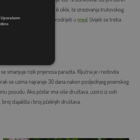
 listovima rajčice, hrena ili cikle, te izrezivanja trutovskog
a. Uporabom
mjene – neke tvari mogu prodrijeti u
med
. Uvijek se treba
obno
smanjuje rizik prijenosa parazita. Ključna je i redovita
Uzorak se uzima najranije 30 dana nakon posljednjeg jesenskog
u posudu. Ako pčelar ima više društava, uzorci iz svih
roj stajališta i broj pčelinjih društava.