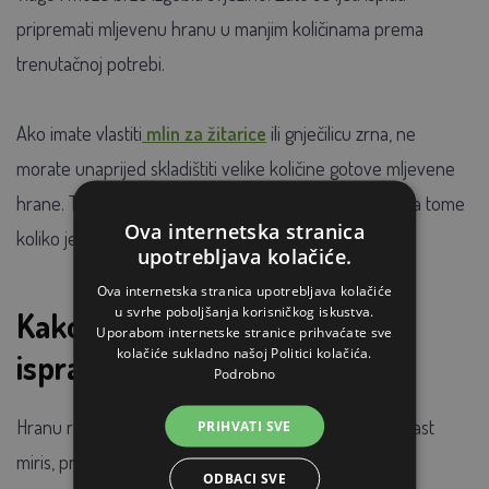
pripremati mljevenu hranu u manjim količinama prema
trenutačnoj potrebi.
Ako imate vlastiti
mlin za žitarice
ili gnječilicu zrna, ne
morate unaprijed skladištiti velike količine gotove mljevene
hrane. Tako hrana može biti svježija i bolje prilagođena tome
Ova internetska stranica
koliko je životinje zaista potroše.
upotrebljava kolačiće.
Ova internetska stranica upotrebljava kolačiće
u svrhe poboljšanja korisničkog iskustva.
Kako prepoznati da hrana nije
Uporabom internetske stranice prihvaćate sve
kolačiće sukladno našoj Politici kolačića.
ispravna?
Podrobno
Hranu radije nemojte koristiti ako ima ustajao ili kiselkast
PRIHVATI SVE
miris, promijenjenu boju, grudice, plijesan, paučinaste
ODBACI SVE