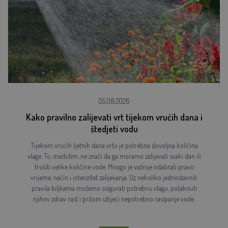
05.08.2026
Kako pravilno zalijevati vrt tijekom vrućih dana i
štedjeti vodu
Tijekom vrućih ljetnih dana vrtu je potrebna dovoljna količina
vlage. To, međutim, ne znači da ga moramo zalijevati svaki dan ili
trošiti velike količine vode. Mnogo je važnije odabrati pravo
vrijeme, način i intenzitet zalijevanja. Uz nekoliko jednostavnih
pravila biljkama možemo osigurati potrebnu vlagu, potaknuti
njihov zdrav rast i pritom izbjeći nepotrebno rasipanje vode.