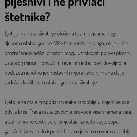
pljesnivi i ne privlači
štetnike?
Ljeti je hrana za životinje izložena težim uvjetima nego
tijekom ostatka godine. Više temperature, vlaga, oluje i loše
prozračeni skladišni prostori mogu uzrokovati pojavu plijesni,
ustajalog mirisa ili privući miševe i insekte. Ipak, dovoljno je
poduzeti nekoliko jednostavnih mjera kako bi hrana dulje
zadržala kvalitetu i ostala sigurna za životinje.
Ljeto je za male gospodarstvenike razdoblje u kojem se sve
odvija brže. Trava raste, životinje provode više vremena vani,
a zalihe hrane često se premještaju između staje, šupe,
garaže ili izravno do ispusta. Upravo je zato u ovom razdoblju