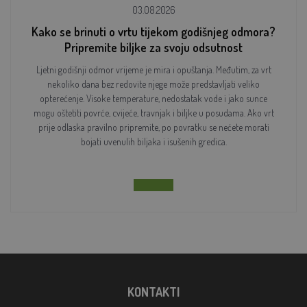
03.08.2026
Kako se brinuti o vrtu tijekom godišnjeg odmora?
Pripremite biljke za svoju odsutnost
Ljetni godišnji odmor vrijeme je mira i opuštanja. Međutim, za vrt
nekoliko dana bez redovite njege može predstavljati veliko
opterećenje. Visoke temperature, nedostatak vode i jako sunce
mogu oštetiti povrće, cvijeće, travnjak i biljke u posudama. Ako vrt
prije odlaska pravilno pripremite, po povratku se nećete morati
bojati uvenulih biljaka i isušenih gredica.
KONTAKTI