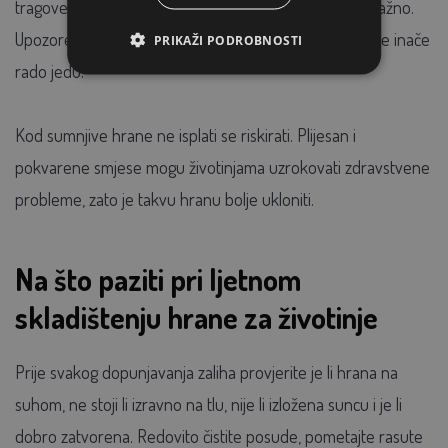
tragove, ličinke, izmet glodavaca ili djeluje neobično vlažno.
Upozorenje može biti i to da je životinje odbijaju, iako je inače
PRIKAŽI PODROBNOSTI
rado jedu.
Kod sumnjive hrane ne isplati se riskirati. Plijesan i
pokvarene smjese mogu životinjama uzrokovati zdravstvene
probleme, zato je takvu hranu bolje ukloniti.
Na što paziti pri ljetnom
skladištenju hrane za životinje
Prije svakog dopunjavanja zaliha provjerite je li hrana na
suhom, ne stoji li izravno na tlu, nije li izložena suncu i je li
dobro zatvorena. Redovito čistite posude, pometajte rasute