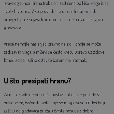
izravnog sunca. Hrana treba biti zaštićena od kiše, vlage iz tla
i velikih vrućina. Ako je skladištite u šupi ili staji, vrijedi
provjeriti prokišnjava li prostor i ima li u kutovima tragova
glodavaca.
Vreće nemojte naslanjati izravno na zid. I ondje se može
zadržavati vlaga, a miševi se često kreću upravo uz zidove.
Između zida i zaliha ostavite barem mali razmak.
U što presipati hranu?
Za manje količine dobro će poslužiti plastične posude s
poklopcem, bačve ili kante koje se mogu zatvoriti. Još bolju
zaštitu od glodavaca pružaju čvrste posude s dobro