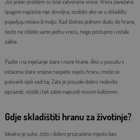
Još jedan problem su loše zatvorene vreće. Vreća zavezana
špagom najčešće nije dovoljna, osobito ako se u skladištu
pojavljuju miševi ili moljci. Kad štetnici jednom dođu do hrane,
često ne oštete samo jednu vreću, nego postupno i ostale
zalihe.
Pazite i na miješanje stare i nove hrane. Ako u posudu s
ostacima stare smjese naspete svježu hranu, može se
pokvariti cijeli sadržaj. Zato je posude dobro redovito
isprazniti, očistiti i tek zatim napuniti novom količinom.
Gdje skladištiti hranu za životinje?
Idealno je suho, čisto i dobro prozračeno mjesto bez