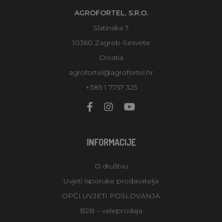
AGROFORTEL, S.R.O.
Slatinska 7
10360 Zagreb-Sesvete
Croatia
agrofortel@agrofortel.hr
+385 1 7757 325
INFORMACIJE
O društvu
Uvjeti isporuke prodavatelja
OPĆI UVJETI POSLOVANJA
B2B – veleprodaja