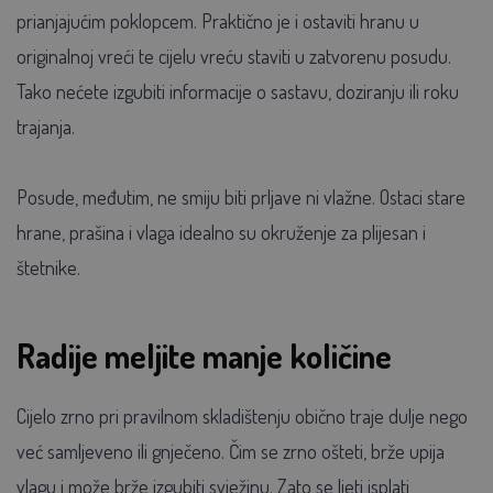
prianjajućim poklopcem. Praktično je i ostaviti hranu u
originalnoj vreći te cijelu vreću staviti u zatvorenu posudu.
Tako nećete izgubiti informacije o sastavu, doziranju ili roku
trajanja.
Posude, međutim, ne smiju biti prljave ni vlažne. Ostaci stare
hrane, prašina i vlaga idealno su okruženje za plijesan i
štetnike.
Radije meljite manje količine
Cijelo zrno pri pravilnom skladištenju obično traje dulje nego
već samljeveno ili gnječeno. Čim se zrno ošteti, brže upija
vlagu i može brže izgubiti svježinu. Zato se ljeti isplati