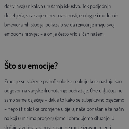
doživljavaju nikakva unutarnja iskustva. Tek posljednjih
desetljeća, s razvojem neuroznanosti, etologije i modernih
bihevioralnih studija, pokazalo se da i životinje imaju svoj
emocionalni svijet – a on je često vrlo sličan našem.
Što su emocije?
Emocije su složene psihofiziološke reakcije koje nastaju kao
odgovor na vanjske ili unutarnje podražaje. One uključuju ne
samo same osjećaje – dakle to kako se subjektivno osjećamo
– nego i fiziološke promjene u tijelu, naše ponašanje te način
na koji u mislima procjenjujemo i obrađujemo situacije. U
slučaju životinja znanost zasad ne može izravno mjeriti