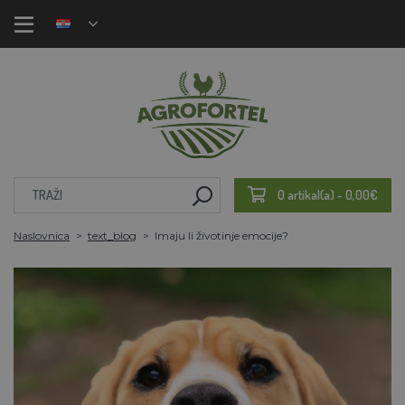
0 artikal(a) - 0,00€
Naslovnica
text_blog
Imaju li životinje emocije?