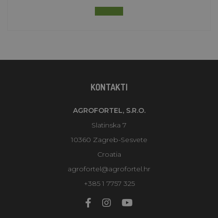
KONTAKTI
AGROFORTEL, S.R.O.
Slatinska 7
10360 Zagreb-Sesvete
Croatia
agrofortel@agrofortel.hr
+385 1 7757 325