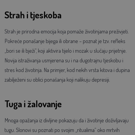
Strah i tjeskoba
Strah je prirodna emocija koja pomaže životinjama preživjeti.
Pokreće ponašanje bijega ili obrane – poznat je tzv. refleks
„bori se ili bježi“, koji aktivira tijelo i mozak u slučaju prijetnje.
Novija istraživanja usmjerena su i na dugotrajnu tjeskobu i
stres kod životinja. Na primjer, kod nekih vrsta kitova i dupina
zabilježeni su oblici ponašanja koji nalikuju depresiji.
Tuga i žalovanje
Mnoga opažanja iz divljine pokazuju da i životinje doživljavaju
tugu. Slonovi su poznati po svojim „ritualima“ oko mrtvih