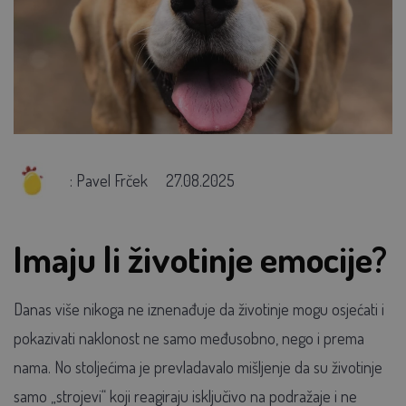
: Pavel Frček
27.08.2025
Imaju li životinje emocije?
Danas više nikoga ne iznenađuje da životinje mogu osjećati i
pokazivati naklonost ne samo međusobno, nego i prema
nama. No stoljećima je prevladavalo mišljenje da su životinje
samo „strojevi“ koji reagiraju isključivo na podražaje i ne