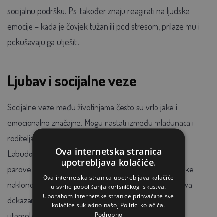
socijalnu podršku. Psi također znaju reagirati na ljudske
emocije – kada je čovjek tužan ili pod stresom, prilaze mu i
pokušavaju ga utješiti.
Ljubav i socijalne veze
Socijalne veze među životinjama često su vrlo jake i
emocionalno značajne. Mogu nastati između mladunaca i
roditelja, partnera, „prijatelja“ ili unutar cijele skupine.
Ova internetska stranica
Labudovi i neke druge vrste ptica, primjerice, stvaraju
upotrebljava kolačiće.
parove za cijeli život, što upućuje na sposobnost duboke
Ova internetska stranica upotrebljava kolačiće
naklonosti i vjerojatno ljubavi. Kod nekih primata i kitova
u svrhe poboljšanja korisničkog iskustva.
Uporabom internetske stranice prihvaćate sve
dokazana je prisutnost dugotrajnih socijalnih odnosa
kolačiće sukladno našoj Politici kolačića.
Podrobno
utemeljenih na međusobnoj brizi i podršci.