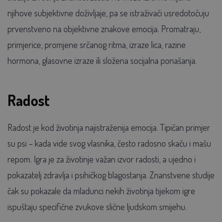
njihove subjektivne doživljaje, pa se istraživači usredotočuju
prvenstveno na objektivne znakove emocija. Promatraju,
primjerice, promjene srčanog ritma, izraze lica, razine
hormona, glasovne izraze ili složena socijalna ponašanja.
Radost
Radost je kod životinja najistraženija emocija. Tipičan primjer
su psi – kada vide svog vlasnika, često radosno skaču i mašu
repom. Igra je za životinje važan izvor radosti, a ujedno i
pokazatelj zdravlja i psihičkog blagostanja. Znanstvene studije
čak su pokazale da mladunci nekih životinja tijekom igre
ispuštaju specifične zvukove slične ljudskom smijehu.