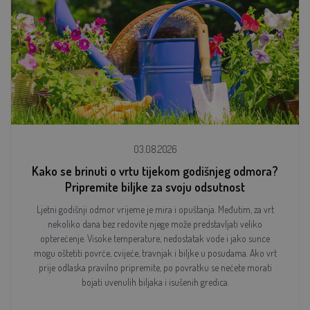
03.08.2026
Kako se brinuti o vrtu tijekom godišnjeg odmora?
Pripremite biljke za svoju odsutnost
Ljetni godišnji odmor vrijeme je mira i opuštanja. Međutim, za vrt
nekoliko dana bez redovite njege može predstavljati veliko
opterećenje. Visoke temperature, nedostatak vode i jako sunce
mogu oštetiti povrće, cvijeće, travnjak i biljke u posudama. Ako vrt
prije odlaska pravilno pripremite, po povratku se nećete morati
bojati uvenulih biljaka i isušenih gredica.