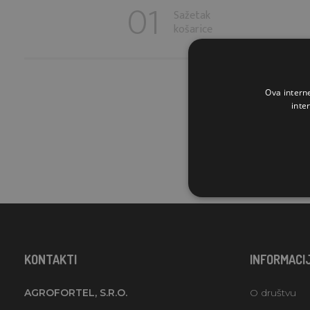
Sažetak
košarice
Ova intern
inte
KONTAKTI
INFORMACI
AGROFORTEL, S.R.O.
O društvu