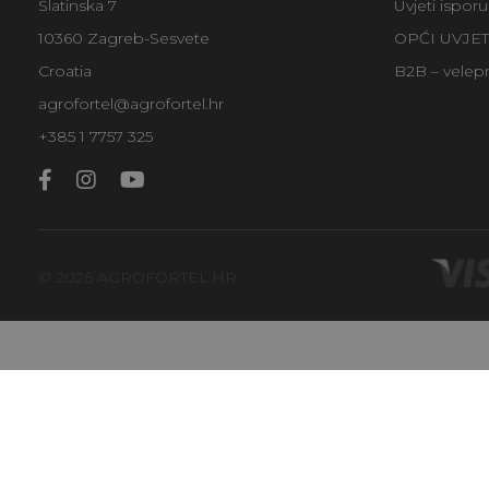
Slatinska 7
Uvjeti ispor
10360 Zagreb-Sesvete
OPĆI UVJE
Croatia
B2B – velep
agrofortel@agrofortel.hr
+385 1 7757 325
© 2026 AGROFORTEL.HR