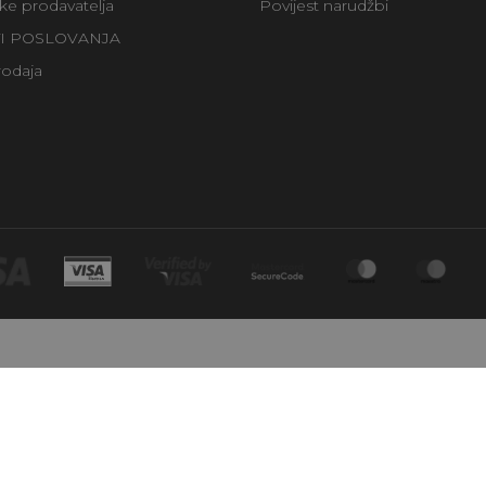
uke prodavatelja
Povijest narudžbi
TI POSLOVANJA
rodaja