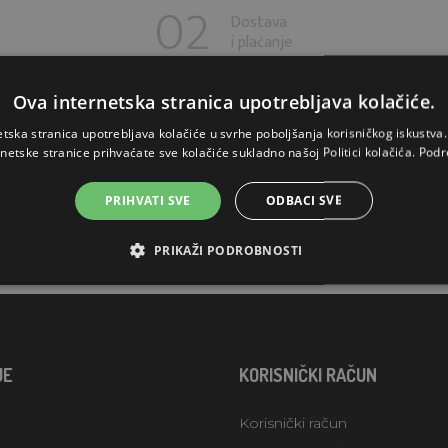
Dostava
i plaćanje
Ova internetska stranica upotrebljava kolačiće.
etska stranica upotrebljava kolačiće u svrhe poboljšanja korisničkog iskustv
rnetske stranice prihvaćate sve kolačiće sukladno našoj Politici kolačića.
Podr
KUPITE SI NEŠTO
PRIHVATI SVE
ODBACI SVE
PRIKAŽI PODROBNOSTI
JE
KORISNIČKI RAČUN
Korisnički račun