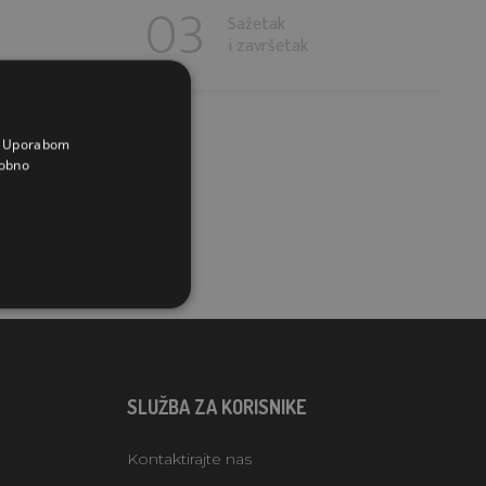
Sažetak
i završetak
a. Uporabom
obno
SLUŽBA ZA KORISNIKE
Kontaktirajte nas